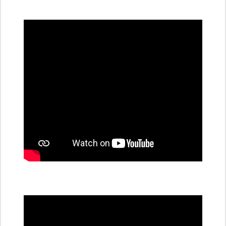
všechny
dobíjecí
stanice
PRE