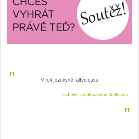
V roli jezdkyně rallycrossu
LEA
 jízdu
rozhovor se Štěpánkou Mottlovou