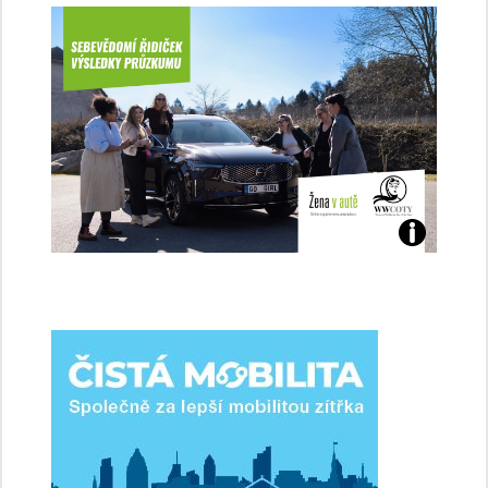
Jaké
jsme
ženy-
řidičky