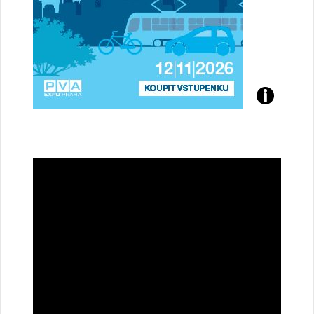
Přijďte
na
konferenci