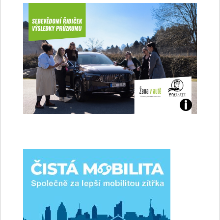
Jaké
jsme
ženy-
řidičky