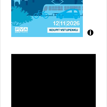
Přijďte
na
konferenci