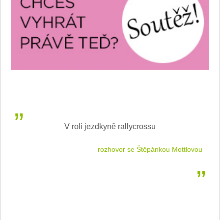
V roli jezdkyně rallycrossu
LEA
 jízdu
rozhovor se Štěpánkou Mottlovou