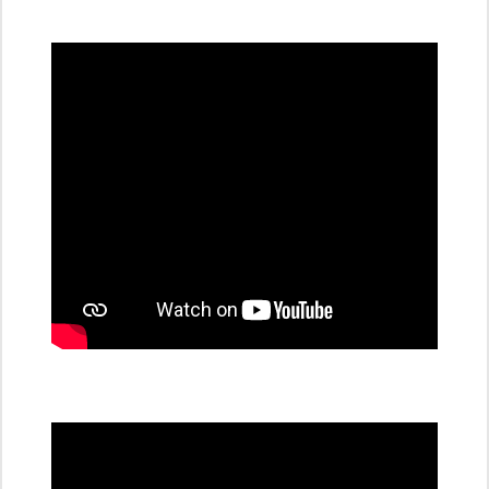
všechny
dobíjecí
stanice
PRE