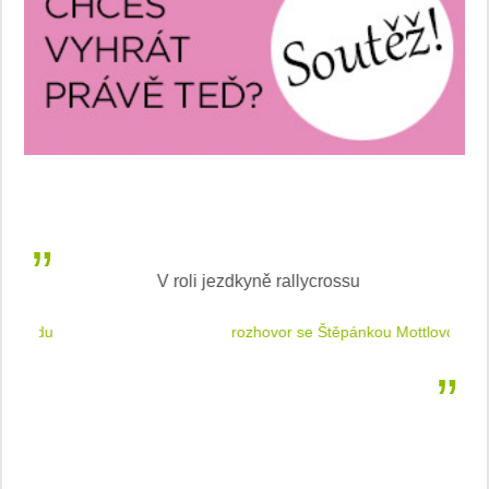
V roli jezdkyně rallycrossu
LEA
 jízdu
rozhovor se Štěpánkou Mottlovou