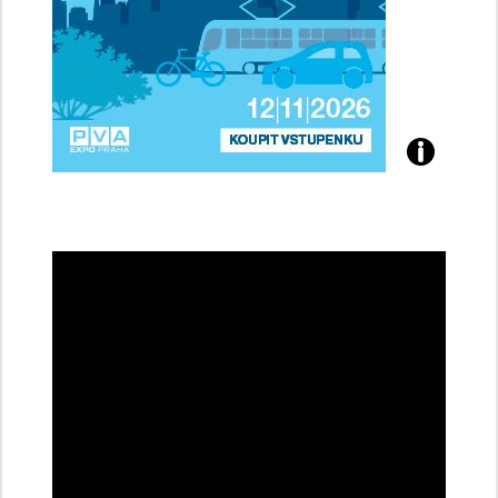
Přijďte
na
konferenci