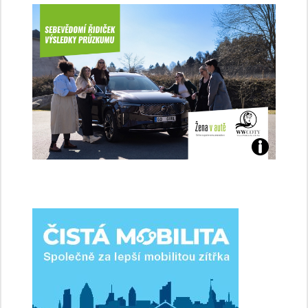
Jaké
jsme
ženy-
řidičky