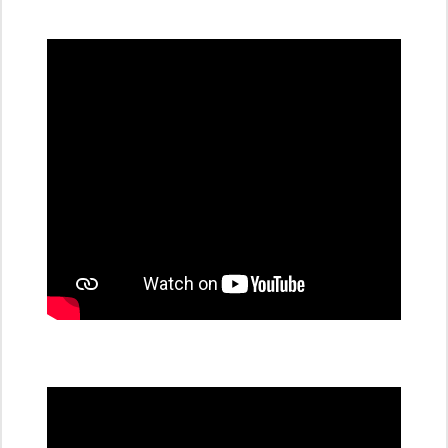
všechny
dobíjecí
stanice
PRE