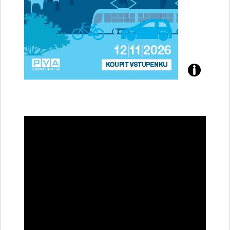
Přijďte
na
konferenci