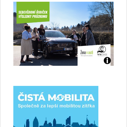
Jaké
jsme
ženy-
řidičky