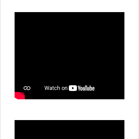
všechny
dobíjecí
stanice
PRE