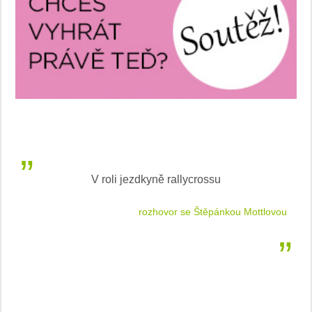
V roli jezdkyně rallycrossu
LEA
 jízdu
rozhovor se Štěpánkou Mottlovou