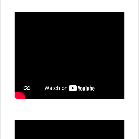
všechny
dobíjecí
stanice
PRE