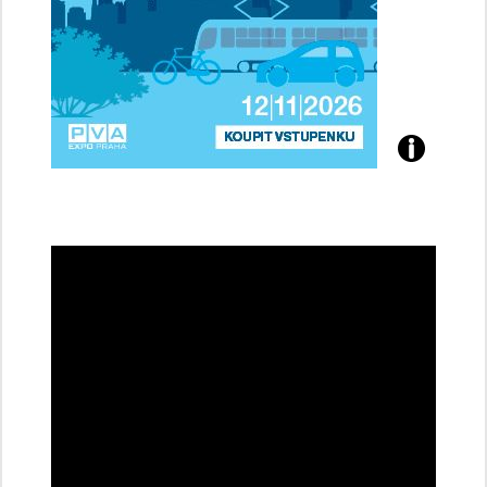
Přijďte
na
konferenci