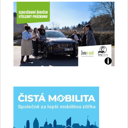
Jaké
jsme
ženy-
řidičky