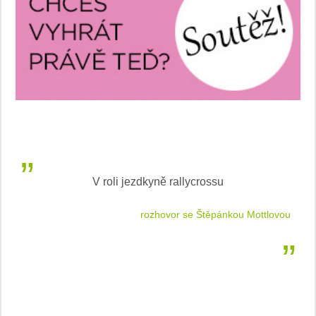
V roli jezdkyně rallycrossu
LEA
 jízdu
rozhovor se Štěpánkou Mottlovou