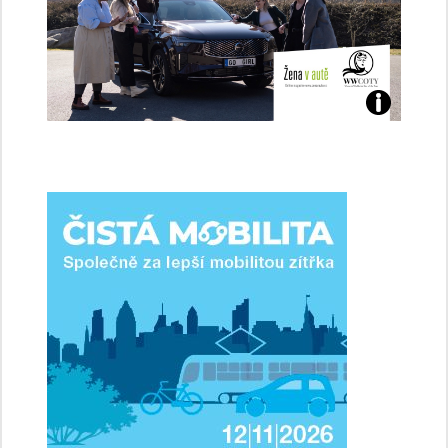
Jaké
jsme
ženy-
řidičky