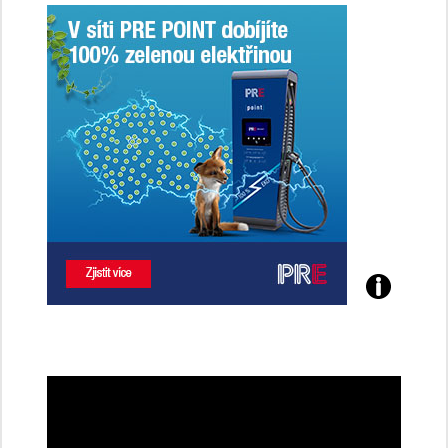
Poznejte
všechny
dobíjecí
stanice