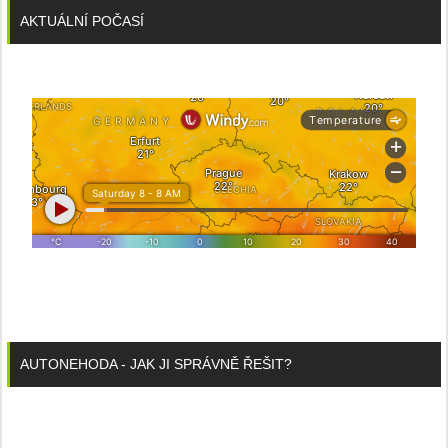
AKTUÁLNÍ POČASÍ
AUTONEHODA - JAK JI SPRÁVNĚ ŘEŠIT?