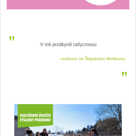
V roli jezdkyně rallycrossu
LEA
 jízdu
rozhovor se Štěpánkou Mottlovou