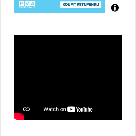
Přijďte
na
konferenci