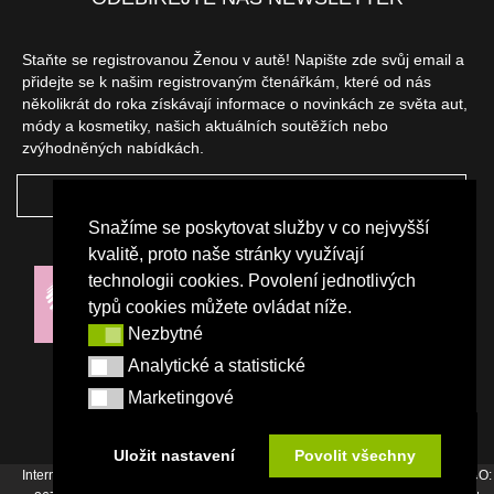
Staňte se registrovanou Ženou v autě! Napište zde svůj email a
přidejte se k našim registrovaným čtenářkám, které od nás
několikrát do roka získávají informace o novinkách ze světa aut,
módy a kosmetiky, našich aktuálních soutěžích nebo
zvýhodněných nabídkách.
ODEBÍRAT
Snažíme se poskytovat služby v co nejvyšší
NAŠI PARTNEŘI
kvalitě, proto naše stránky využívají
technologii cookies. Povolení jednotlivých
typů cookies můžete ovládat níže.
Nezbytné
Nezbytné
Analytické a statistické
Analytické a statistické
Marketingové
Marketingové
Uložit nastavení
Povolit všechny
Internetový magazín Žena v autě vydává vydavatelství Srdce Evropy s.r.o., IČO: