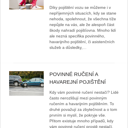
Díky pojištění vozu se můžeme i v
nepříjemných situacích, kdy se stane
nehoda, spolehnout, že všechna tíže
nepůjde na vás, ale že alespoň část
škody nahradí pojišťovna. Mnoho lidí
ale nezná specifika povinného,
havarijního pojištění, či asistenčních
služeb a důsledky,…
POVINNÉ RUČENÍ A
HAVAREJNÍ POJIŠTĚNÍ
Kdy vám povinné ručení nestačí? Lidé
často nerozlišují mezi povinným
ručením a havarijním pojištěním. To
druhé považují za zbytečnost a o tom
prvním si myslí, že pokryje vše.
Přitom existuje mnoho případů, kdy
vám povinné ručení prostě nestačí.