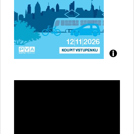
Přijďte
na
konferenci