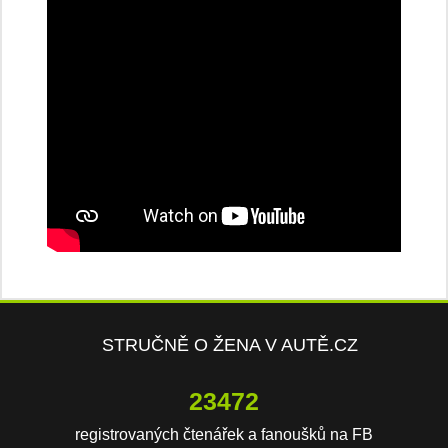
STRUČNĚ O ŽENA V AUTĚ.CZ
23472
registrovaných čtenářek a fanoušků na FB