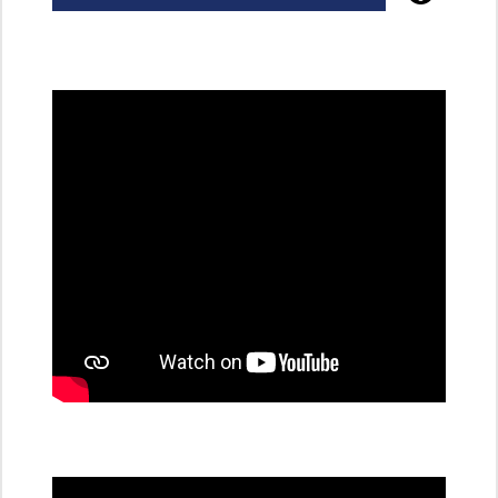
Poznejte
všechny
dobíjecí
stanice
PRE