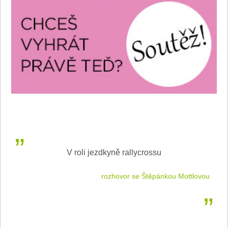
V roli jezdkyně rallycrossu
LEA
 jízdu
rozhovor se Štěpánkou Mottlovou