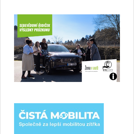
Jaké
jsme
ženy-
řidičky