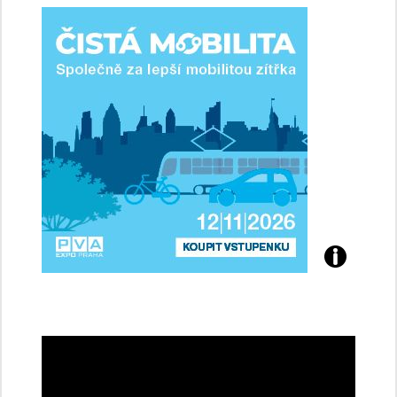
ženy-
řidičky
Přijďte
na
konferenci