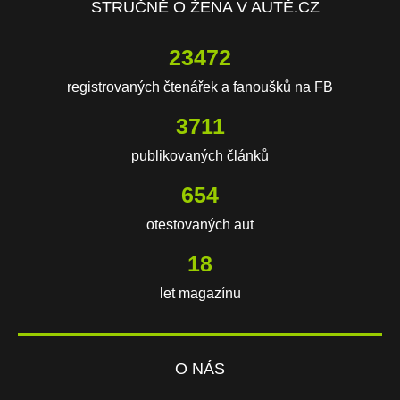
STRUČNĚ O ŽENA V AUTĚ.CZ
23472
registrovaných čtenářek a fanoušků na FB
3711
publikovaných článků
654
otestovaných aut
18
let magazínu
O NÁS