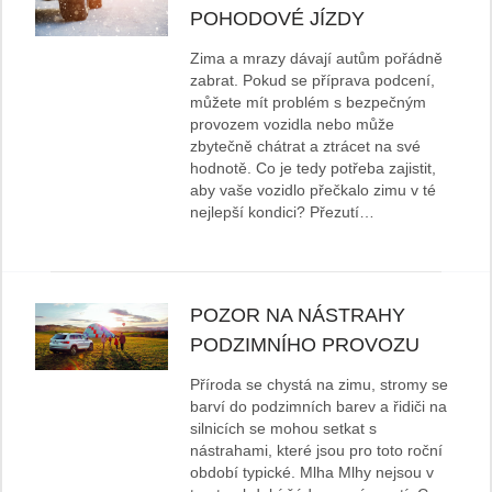
POHODOVÉ JÍZDY
Zima a mrazy dávají autům pořádně
zabrat. Pokud se příprava podcení,
můžete mít problém s bezpečným
provozem vozidla nebo může
zbytečně chátrat a ztrácet na své
hodnotě. Co je tedy potřeba zajistit,
aby vaše vozidlo přečkalo zimu v té
nejlepší kondici? Přezutí…
POZOR NA NÁSTRAHY
PODZIMNÍHO PROVOZU
Příroda se chystá na zimu, stromy se
barví do podzimních barev a řidiči na
silnicích se mohou setkat s
nástrahami, které jsou pro toto roční
období typické. Mlha Mlhy nejsou v