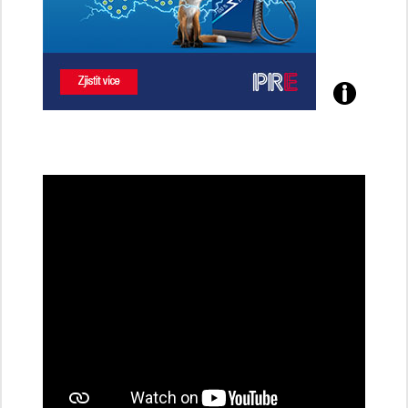
Poznejte
všechny
dobíjecí
stanice
PRE