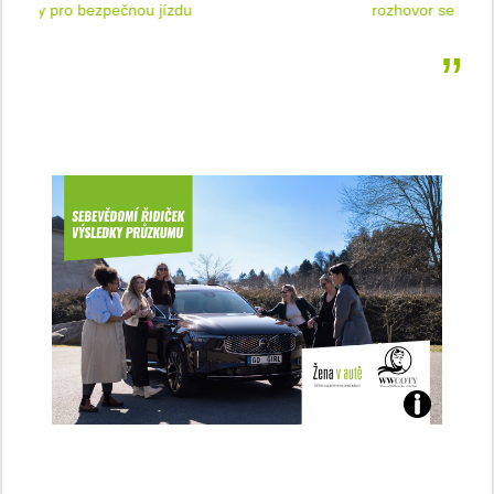
 jízdu
rozhovor se Štěpánkou Mottlovou
Jaké
jsme