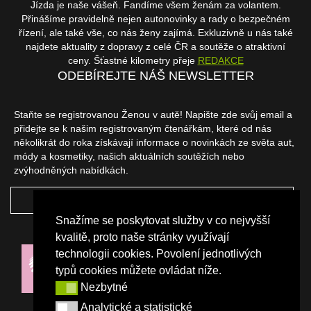
Jízda je naše vášeň. Fandíme všem ženám za volantem.
Přinášíme pravidelně nejen autonovinky a rady o bezpečném
řízení, ale také vše, co nás ženy zajímá. Exkluzivně u nás také
najdete aktuality z dopravy z celé ČR a soutěže o atraktivní
ceny. Šťastné kilometry přeje
REDAKCE
ODEBÍREJTE NÁŠ NEWSLETTER
Staňte se registrovanou Ženou v autě! Napište zde svůj email a
přidejte se k našim registrovaným čtenářkám, které od nás
několikrát do roka získávají informace o novinkách ze světa aut,
módy a kosmetiky, našich aktuálních soutěžích nebo
zvýhodněných nabídkách.
ODEBÍRAT
Snažíme se poskytovat služby v co nejvyšší
NAŠI PARTNEŘI
kvalitě, proto naše stránky využívají
technologii cookies. Povolení jednotlivých
typů cookies můžete ovládat níže.
Nezbytné
Nezbytné
Analytické a statistické
Analytické a statistické