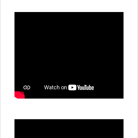
všechny
dobíjecí
stanice
PRE