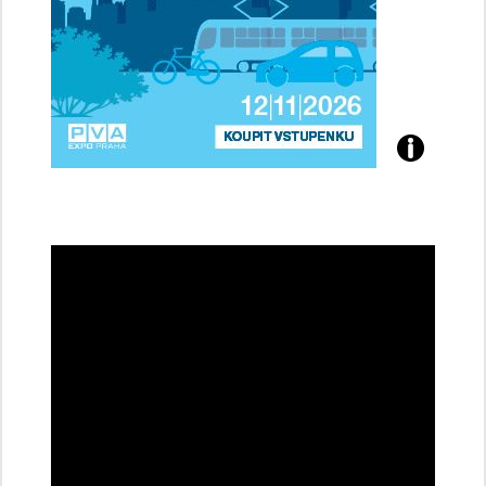
Přijďte
na
konferenci