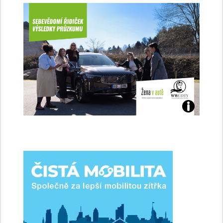
Jaké
jsme
ženy-
řidičky