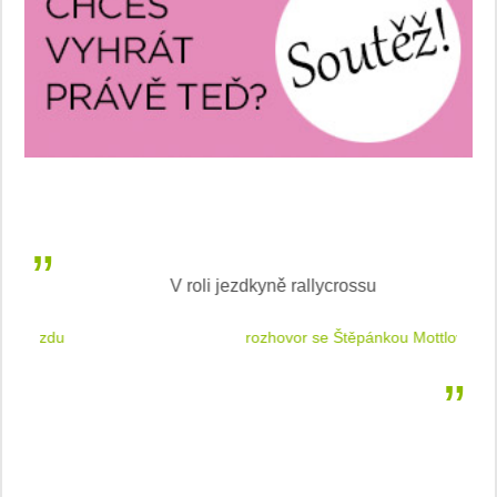
V roli jezdkyně rallycrossu
LEA
 jízdu
rozhovor se Štěpánkou Mottlovou