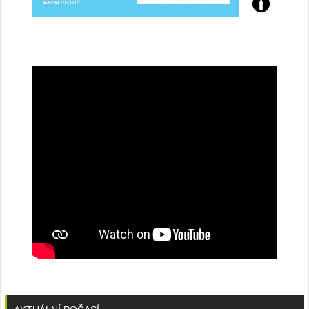
Přijďte
na
konferenci