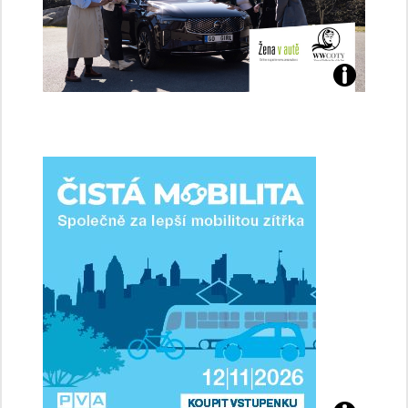
Jaké
jsme
ženy-
řidičky