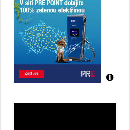
Poznejte
všechny
dobíjecí
stanice