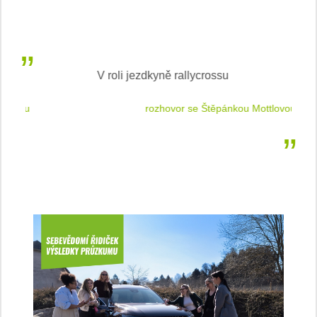
V roli jezdkyně rallycrossu
LEA
 jízdu
rozhovor se Štěpánkou Mottlovou