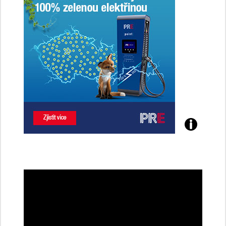
Poznejte
všechny
dobíjecí
stanice
PRE