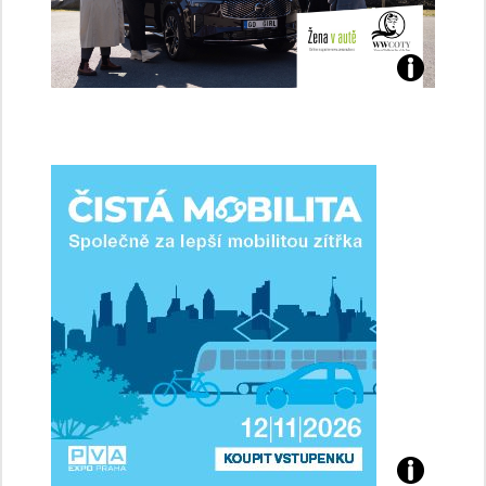
Jaké
jsme
ženy-
řidičky
Přijďte