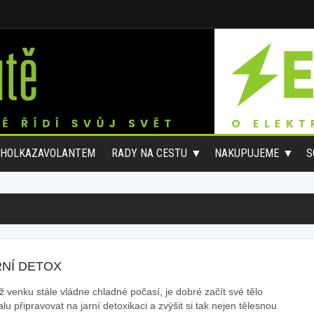
#HOLKAZAVOLANTEM
RADY NA CESTU
NAKUPUJEME
S
RNÍ DETOX
ž venku stále vládne chladné počasí, je dobré začít své tělo
u připravovat na jarní detoxikaci a zvýšit si tak nejen tělesnou