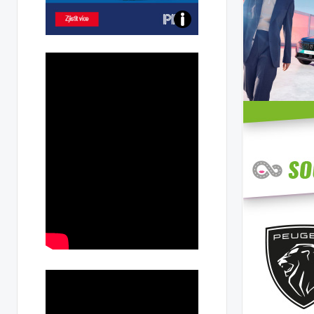
Poznejte
všechny
dobíjecí
stanice
PRE