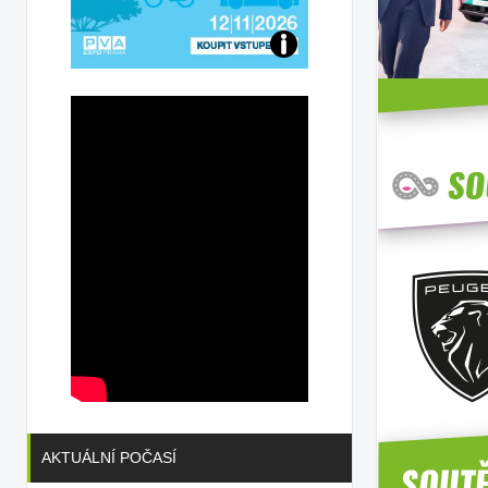
Přijďte
na
konferenci
AKTUÁLNÍ POČASÍ