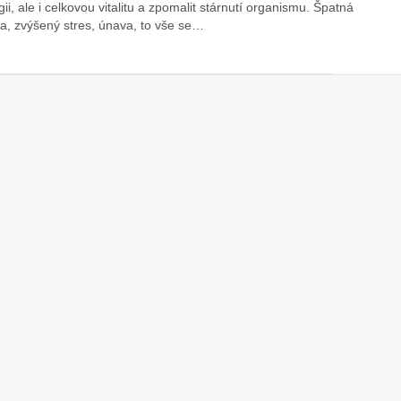
ii, ale i celkovou vitalitu a zpomalit stárnutí organismu. Špatná
va, zvýšený stres, únava, to vše se…
áklady správného poutání
Zabavte děti na cestách
autosedačky
překvapivé rady pro bezpečnou
stručně o autosedačkách