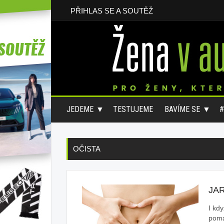
PŘIHLAS SE A SOUTĚŽ
JEDEME
TESTUJEME
BAVÍME SE
OČISTA
JA
I kdy
pomal