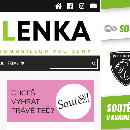
OUTĚŽÍME