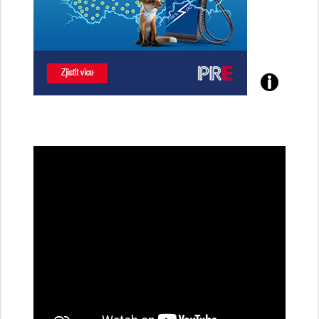
Poznejte
všechny
dobíjecí
stanice
PRE