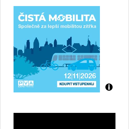
ženy-
řidičky
Přijďte
na
konferenci