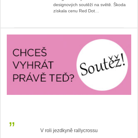
designových soutěží na světě. Škoda
získala cenu Red Dot…
V roli jezdkyně rallycrossu
LEA