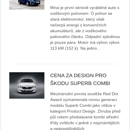
Mirai je první sériově vyráběné auto s
vodíkovým pohonem. O pohon se
stará elektromotor, který však
nečerpá energii z konvenčních
akumulátorů, ale z vodíkového
palivového článku. Odpadní zplodinou
je pouze pára. Motor má výhon výkon
113 kW (152 k). Na jedno…
CENA ZA DESIGN PRO
ŠKODU SUPERB COMBI
Mezinárodní porota soutěže Red Dot
Award vyznamenala novou generaci
modelu Superb Combi jako vítěze v
kategorii Product Design. Zhruba před
půl rokem představené kombi střední
třídy zvítězilo v jedné z nejznámějších
a nejprestižnějších