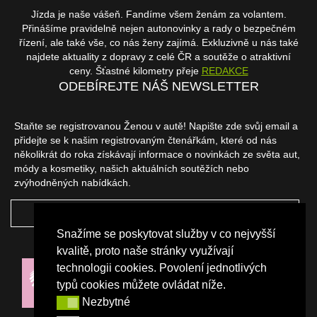
Jízda je naše vášeň. Fandíme všem ženám za volantem.
Přinášíme pravidelně nejen autonovinky a rady o bezpečném
řízení, ale také vše, co nás ženy zajímá. Exkluzivně u nás také
najdete aktuality z dopravy z celé ČR a soutěže o atraktivní
ceny. Šťastné kilometry přeje
REDAKCE
ODEBÍREJTE NÁŠ NEWSLETTER
Staňte se registrovanou Ženou v autě! Napište zde svůj email a
přidejte se k našim registrovaným čtenářkám, které od nás
několikrát do roka získávají informace o novinkách ze světa aut,
módy a kosmetiky, našich aktuálních soutěžích nebo
zvýhodněných nabídkách.
ODEBÍRAT
Snažíme se poskytovat služby v co nejvyšší
NAŠI PARTNEŘI
kvalitě, proto naše stránky využívají
technologii cookies. Povolení jednotlivých
typů cookies můžete ovládat níže.
Nezbytné
Nezbytné