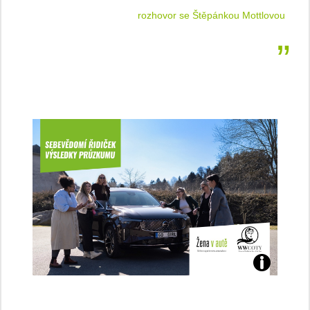
 jízdu
rozhovor se Štěpánkou Mottlovou
Jaké
jsme