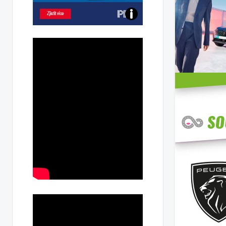
Poznejte
všechny
dobíjecí
stanice
PRE