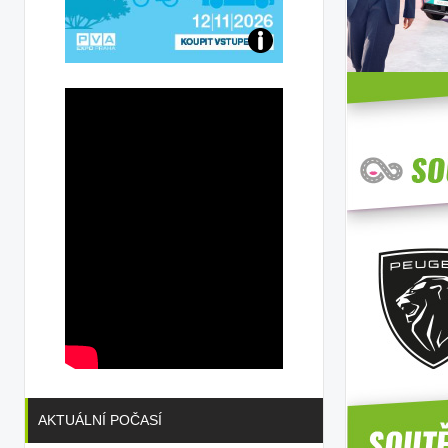
Přijďte
na
konferenci
AKTUÁLNÍ POČASÍ