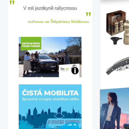
V roli jezdkyně rallycrossu
LEAF od Nissa
ženským a
 jízdu
rozhovor se Štěpánkou Mottlovou
Jaké
jsme
ženy-
řidičky