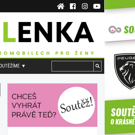
OUTĚŽÍME