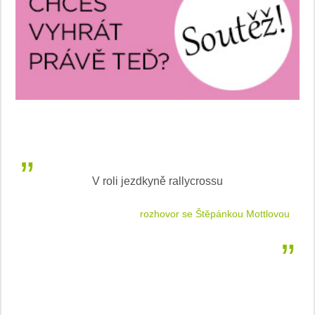
V roli jezdkyně rallycrossu
LEA
 jízdu
rozhovor se Štěpánkou Mottlovou