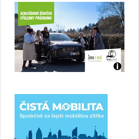
Jaké
jsme
ženy-
řidičky