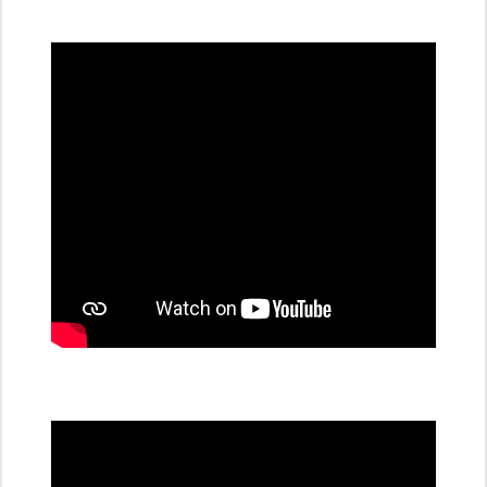
všechny
dobíjecí
stanice
PRE