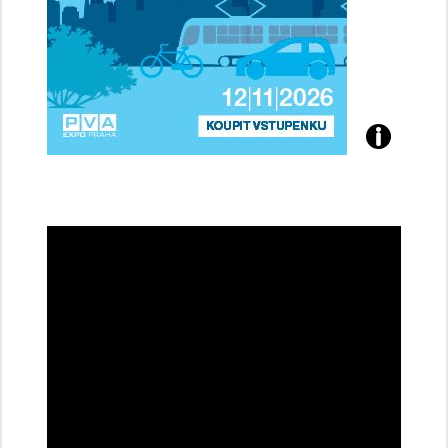
Přijďte
na
konferenci