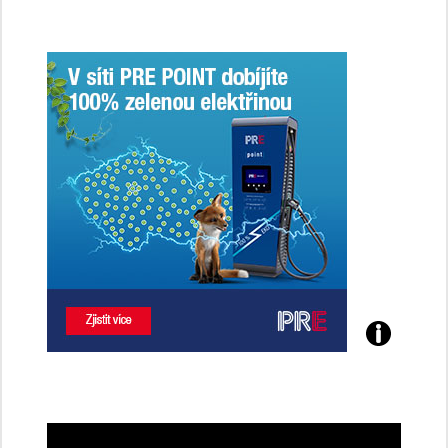
Poznejte
všechny
dobíjecí