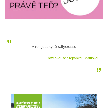
V roli jezdkyně rallycrossu
LEA
 jízdu
rozhovor se Štěpánkou Mottlovou