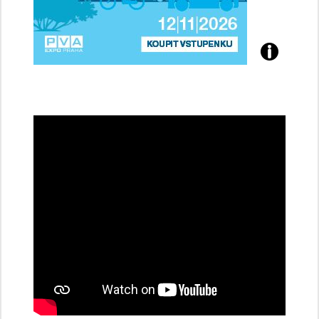
Přijďte
na
konferenci