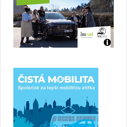
Jaké
jsme
ženy-
řidičky