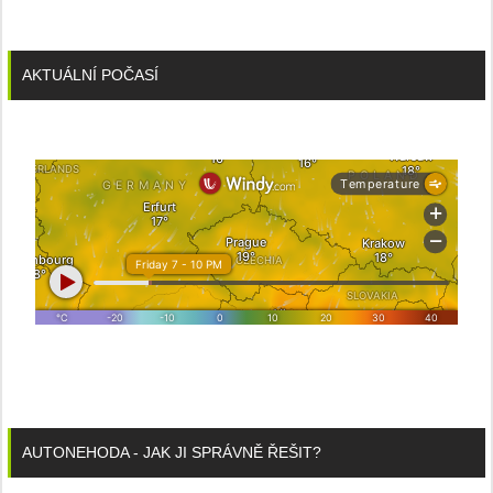
AKTUÁLNÍ POČASÍ
AUTONEHODA - JAK JI SPRÁVNĚ ŘEŠIT?