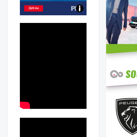
Poznejte
všechny
dobíjecí
stanice
PRE