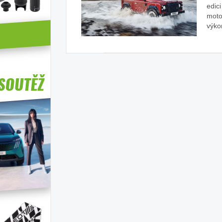
edic
moto
výko