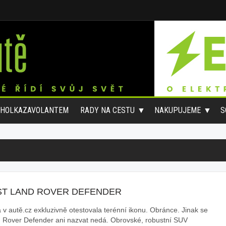
#HOLKAZAVOLANTEM
RADY NA CESTU
NAKUPUJEME
S
ST LAND ROVER DEFENDER
 v autě.cz exkluzivně otestovala terénní ikonu. Obránce. Jinak se
 Rover Defender ani nazvat nedá. Obrovské, robustní SUV