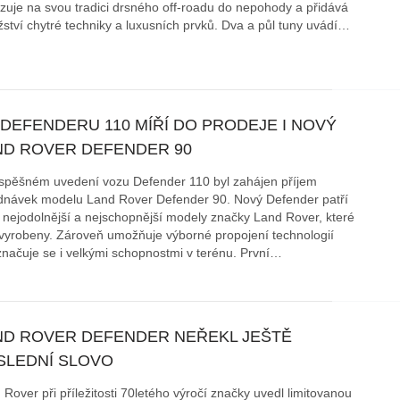
zuje na svou tradici drsného off-roadu do nepohody a přidává
ství chytré techniky a luxusních prvků. Dva a půl tuny uvádí…
áklady správného poutání
Zabavte děti na cestách
autosedačky
překvapivé rady pro bezpečnou
stručně o autosedačkách
 DEFENDERU 110 MÍŘÍ DO PRODEJE I NOVÝ
ND ROVER DEFENDER 90
spěšném uvedení vozu Defender 110 byl zahájen příjem
dnávek modelu Land Rover Defender 90. Nový Defender patří
 nejodolnější a nejschopnější modely značky Land Rover, které
 vyrobeny. Zároveň umožňuje výborné propojení technologií
značuje se i velkými schopnostmi v terénu. První…
ND ROVER DEFENDER NEŘEKL JEŠTĚ
SLEDNÍ SLOVO
Rover při příležitosti 70letého výročí značky uvedl limitovanou