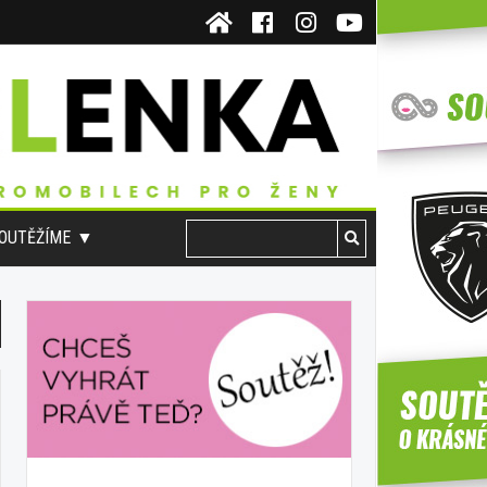
OUTĚŽÍME