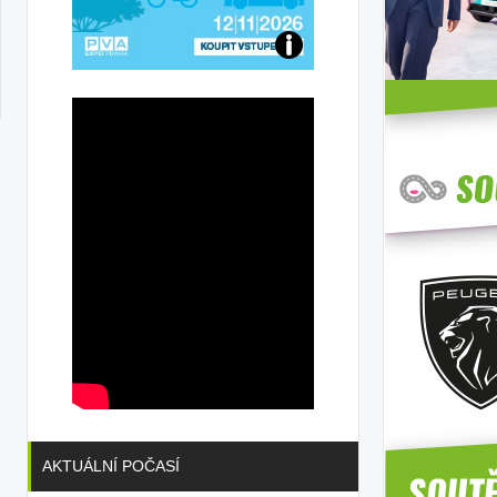
Přijďte
na
konferenci
AKTUÁLNÍ POČASÍ