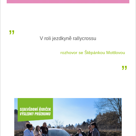
V roli jezdkyně rallycrossu
LEA
 jízdu
rozhovor se Štěpánkou Mottlovou