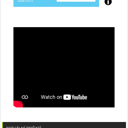
Přijďte
na
konferenci