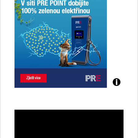
Poznejte
všechny
dobíjecí
stanice