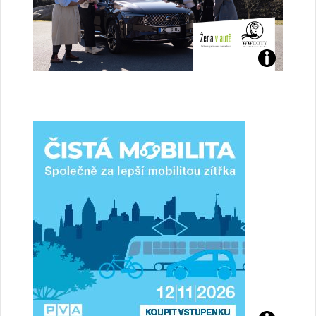
Jaké
jsme
ženy-
řidičky