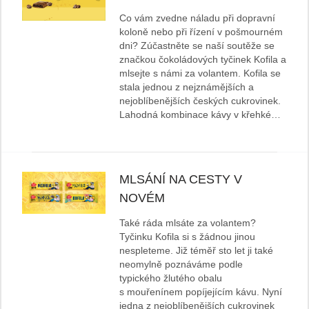
Co vám zvedne náladu při dopravní
koloně nebo při řízení v pošmourném
dni? Zúčastněte se naší soutěže se
značkou čokoládových tyčinek Kofila a
mlsejte s námi za volantem. Kofila se
stala jednou z nejznámějších a
nejoblíbenějších českých cukrovinek.
Lahodná kombinace kávy v křehké…
MLSÁNÍ NA CESTY V
NOVÉM
Také ráda mlsáte za volantem?
Tyčinku Kofila si s žádnou jinou
nespleteme. Již téměř sto let ji také
neomylně poznáváme podle
typického žlutého obalu
s mouřenínem popíjejícím kávu. Nyní
jedna z nejoblíbenějších cukrovinek