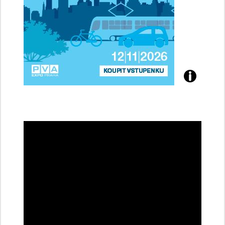
Přijďte
na
konferenci