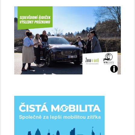
Jaké
jsme
ženy-
řidičky