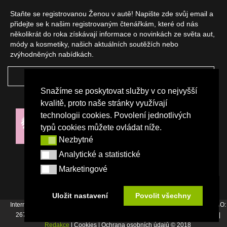
Staňte se registrovanou Ženou v autě! Napište zde svůj email a
přidejte se k našim registrovaným čtenářkám, které od nás
několikrát do roka získávají informace o novinkách ze světa aut,
módy a kosmetiky, našich aktuálních soutěžích nebo
zvýhodněných nabídkách.
ODEBÍRAT
Snažíme se poskytovat služby v co nejvyšší
NAŠI PARTNEŘI
kvalitě, proto naše stránky využívají
technologii cookies. Povolení jednotlivých
typů cookies můžete ovládat níže.
Nezbytné
Nezbytné
Analytické a statistické
Analytické a statistické
Marketingové
Marketingové
Uložit nastavení
Povolit všechny
Internetový magazín Žena v autě vydává vydavatelství Srdce Evropy s.r.o., IČO:
26744007, Bořivojova 17, Praha 3, Tel. : +420 222 726 364 |
Napište nám
|
Redakce
| Cookies | Ochrana osobních údajů © 2018