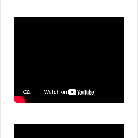
všechny
dobíjecí
stanice
PRE