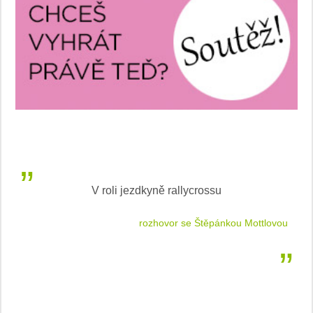
V roli jezdkyně rallycrossu
LEA
 jízdu
rozhovor se Štěpánkou Mottlovou