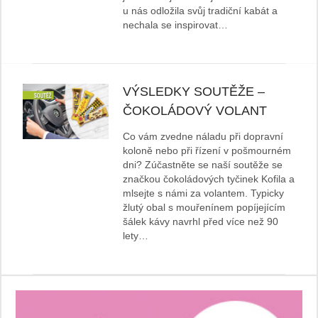
u nás odložila svůj tradiční kabát a
nechala se inspirovat…
VÝSLEDKY SOUTĚŽE –
ČOKOLÁDOVÝ VOLANT
Co vám zvedne náladu při dopravní
koloně nebo při řízení v pošmourném
dni? Zúčastněte se naší soutěže se
značkou čokoládových tyčinek Kofila a
mlsejte s námi za volantem. Typicky
žlutý obal s mouřenínem popíjejícím
šálek kávy navrhl před více než 90
lety…