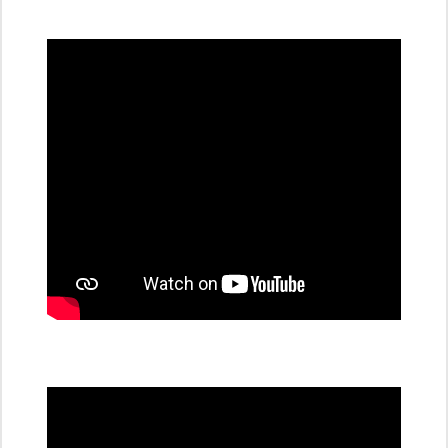
všechny
dobíjecí
stanice
PRE