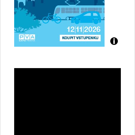
Přijďte
na
konferenci