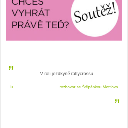
V roli jezdkyně rallycrossu
LEA
 jízdu
rozhovor se Štěpánkou Mottlovou