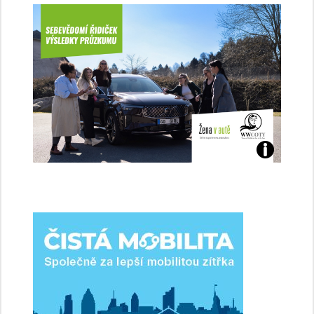
Jaké
jsme
ženy-
řidičky