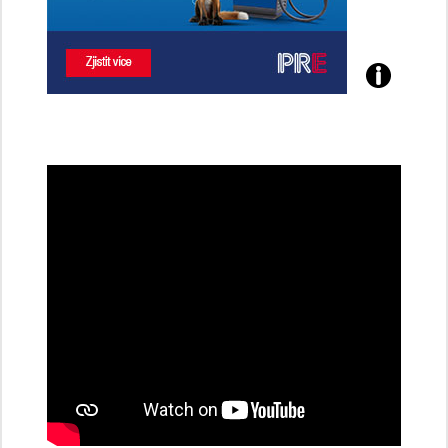
Poznejte
všechny
dobíjecí
stanice
PRE