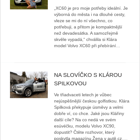
„XC60 je pro moje potřeby ideální. Je
výborná do města i na dlouhé cesty,
vleze se mi do ní všechno, co
potřebuji, a přitom je kompaktnější
než devadesátka. A samozřejmě
skvěle vypadá,“ chválila si Klára
model Volvo XC60 při přebírání…
NA SLOVÍČKO S KLÁROU
SPILKOVOU
Ve třiadvaceti letech je vůbec
nejúspěšnější českou golfistkou. Klára
Spilková překypuje úsměvy a velmi
dobře ví, co chce. Jaké jsou Klářiny
další cíle? Na co nedá ve svém
esúvéčku, modelu Volvo XC90,
dopustit? Čtěte rozhovor, který
poskytla magazínu Žena v autě.cz….