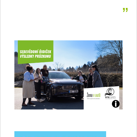
Jaké
jsme
ženy-