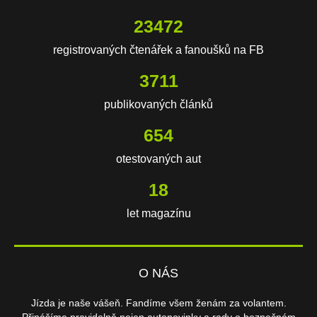
23472
registrovaných čtenářek a fanoušků na FB
3711
publikovaných článků
654
otestovaných aut
18
let magazínu
O NÁS
Jízda je naše vášeň. Fandíme všem ženám za volantem.