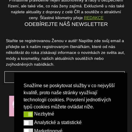
Přinášíme pravidelně nejen autonovinky a rady o bezpečném
řízení, ale také vše, co nás ženy zajímá. Exkluzivně u nás také
najdete aktuality z dopravy z celé ČR a soutěže o atraktivní
ceny. Šťastné kilometry přeje
REDAKCE
ODEBÍREJTE NÁŠ NEWSLETTER
Staňte se registrovanou Ženou v autě! Napište zde svůj email a
přidejte se k našim registrovaným čtenářkám, které od nás
několikrát do roka získávají informace o novinkách ze světa aut,
módy a kosmetiky, našich aktuálních soutěžích nebo
zvýhodněných nabídkách.
ODEBÍRAT
Snažíme se poskytovat služby v co nejvyšší
NAŠI PARTNEŘI
kvalitě, proto naše stránky využívají
technologii cookies. Povolení jednotlivých
typů cookies můžete ovládat níže.
Nezbytné
Nezbytné
Analytické a statistické
Analytické a statistické
Marketingové
Marketingové