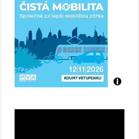
řidičky
Přijďte
na
konferenci