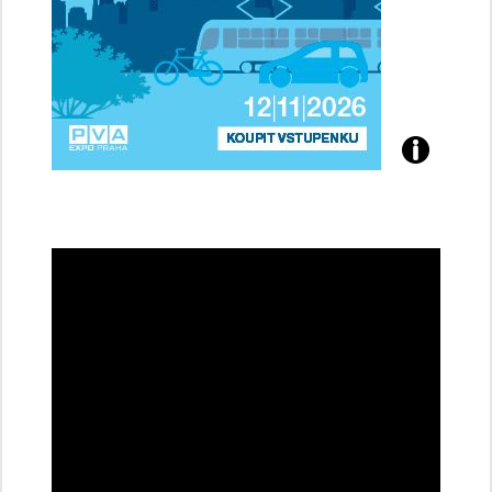
Přijďte
na
konferenci