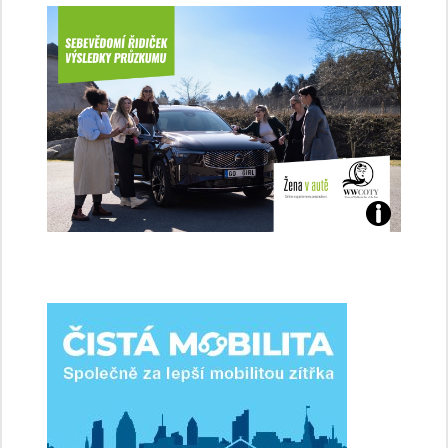
Jaké
jsme
ženy-
řidičky