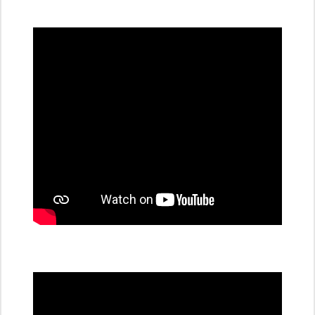
všechny
dobíjecí
stanice
PRE