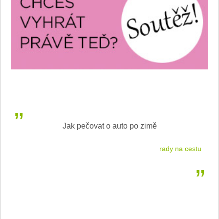
vat o auto po zimě
Češkám se líbí 
rady na cestu
nejlepší aut