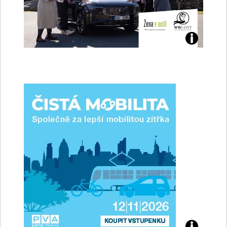
Jaké
jsme
ženy-
řidičky