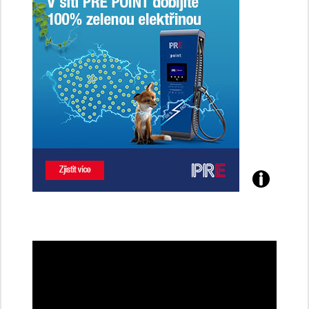
Poznejte
všechny
dobíjecí
stanice