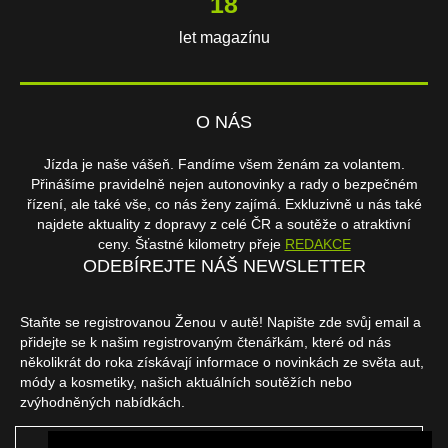
18
let magazínu
O NÁS
Jízda je naše vášeň. Fandíme všem ženám za volantem.
Přinášíme pravidelně nejen autonovinky a rady o bezpečném
řízení, ale také vše, co nás ženy zajímá. Exkluzivně u nás také
najdete aktuality z dopravy z celé ČR a soutěže o atraktivní
ceny. Šťastné kilometry přeje
REDAKCE
ODEBÍREJTE NÁŠ NEWSLETTER
Staňte se registrovanou Ženou v autě! Napište zde svůj email a
přidejte se k našim registrovaným čtenářkám, které od nás
několikrát do roka získávají informace o novinkách ze světa aut,
módy a kosmetiky, našich aktuálních soutěžích nebo
zvýhodněných nabídkách.
ODEBÍRAT