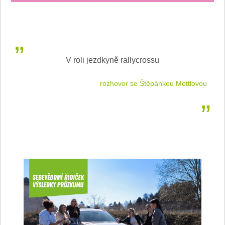
V roli jezdkyně rallycrossu
LEA
 jízdu
rozhovor se Štěpánkou Mottlovou