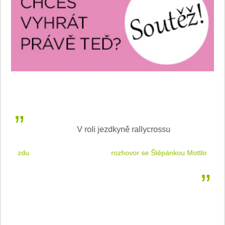
V roli jezdkyně rallycrossu
LEA
 jízdu
rozhovor se Štěpánkou Mottlovou