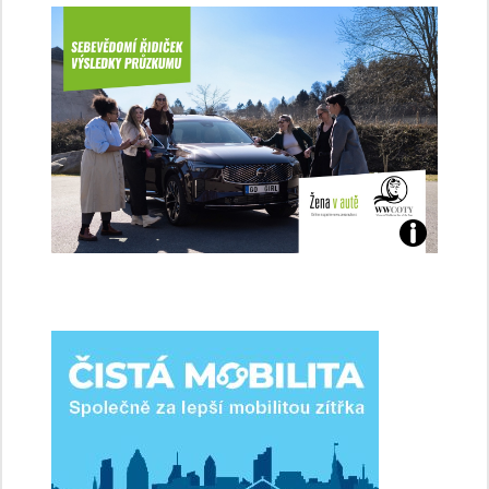
Jaké
jsme
ženy-
řidičky