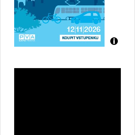
Přijďte
na
konferenci