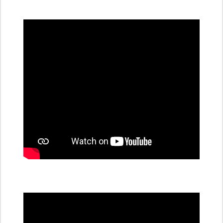
všechny
dobíjecí
stanice
PRE