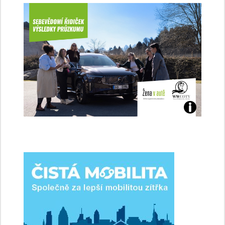
Jaké
jsme
ženy-
řidičky