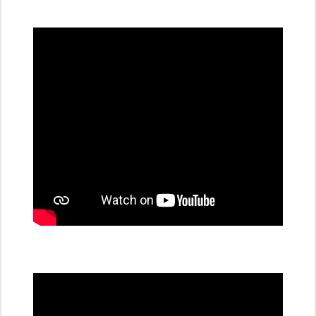
všechny
dobíjecí
stanice
PRE