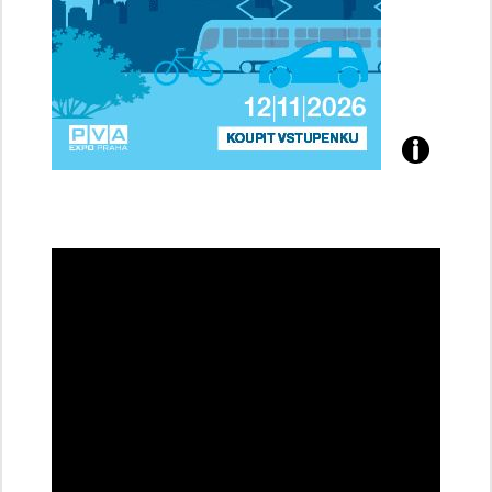
Přijďte
na
konferenci