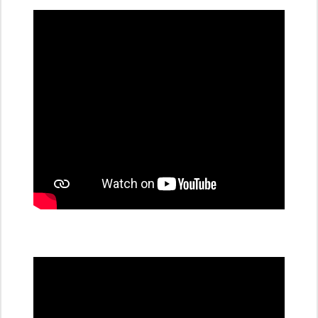
dobíjecí
stanice
PRE