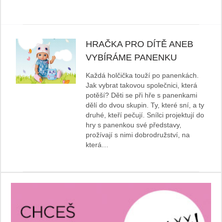
HRAČKA PRO DÍTĚ ANEB
VYBÍRÁME PANENKU
Každá holčička touží po panenkách.
Jak vybrat takovou společnici, která
potěší? Děti se při hře s panenkami
dělí do dvou skupin. Ty, které sní, a ty
druhé, kteří pečují. Snílci projektují do
hry s panenkou své představy,
prožívají s nimi dobrodružství, na
která…