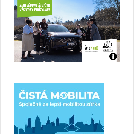
Jaké
jsme
ženy-
řidičky