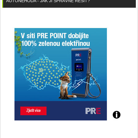
AUTONEHODA - JAK JI SPRÁVNĚ ŘEŠIT?
Poznejte
všechny