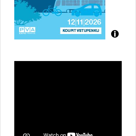
Přijďte
na
konferenci