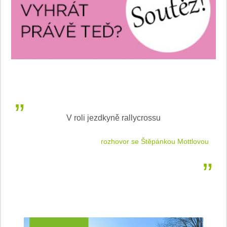
V roli jezdkyně rallycrossu
LEA
 jízdu
rozhovor se Štěpánkou Mottlovou