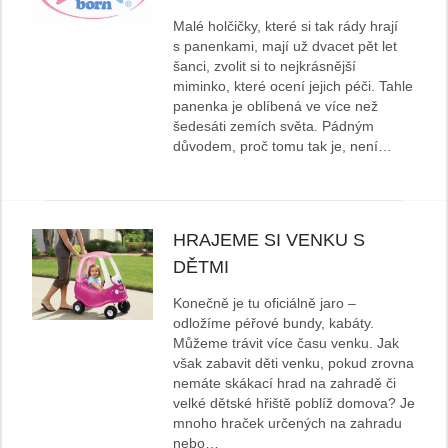
Malé holčičky, které si tak rády hrají
s panenkami, mají už dvacet pět let
šanci, zvolit si to nejkrásnější
miminko, které ocení jejich péči. Tahle
panenka je oblíbená ve více než
šedesáti zemích světa. Pádným
důvodem, proč tomu tak je, není…
HRAJEME SI VENKU S
DĚTMI
Konečně je tu oficiálně jaro –
odložíme péřové bundy, kabáty.
Můžeme trávit více času venku. Jak
však zabavit děti venku, pokud zrovna
nemáte skákací hrad na zahradě či
velké dětské hřiště poblíž domova? Je
mnoho hraček určených na zahradu
nebo…