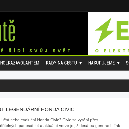
#HOLKAZAVOLANTEM
RADY NA CESTU
NAKUPUJEME
S
ST LEGENDÁRNÍ HONDA CIVIC
luční nebo evoluční Honda Civic? Civic se vyrábí přes
řitelných padesát let a aktuální verze je již desátou generací. Tak