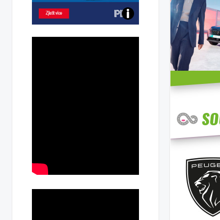
Poznejte
všechny
dobíjecí
stanice
PRE