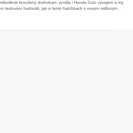
 několikrát broušený drahokam, prošla i Honda Civic vývojem a my
m testování hodnotili, jak si tento hatchback s novým naftovým…
áklady správného poutání
Zabavte děti na cestách
autosedačky
překvapivé rady pro bezpečnou
stručně o autosedačkách