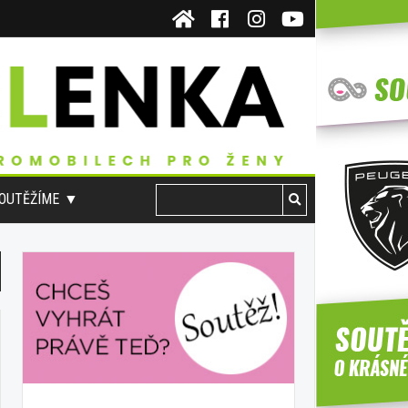
OUTĚŽÍME