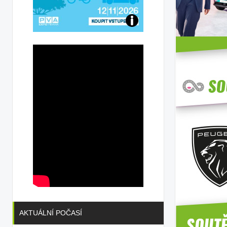
Přijďte
na
konferenci
AKTUÁLNÍ POČASÍ