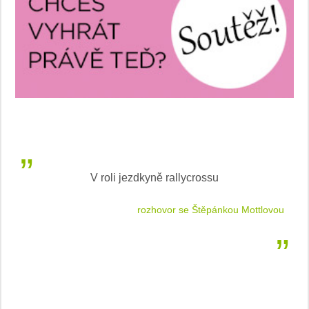
V roli jezdkyně rallycrossu
LEA
 jízdu
rozhovor se Štěpánkou Mottlovou