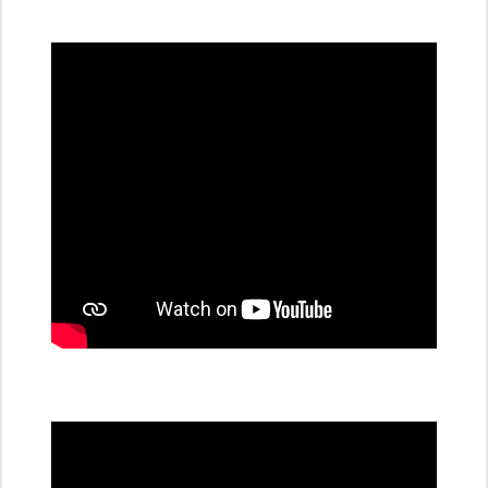
všechny
dobíjecí
stanice
PRE