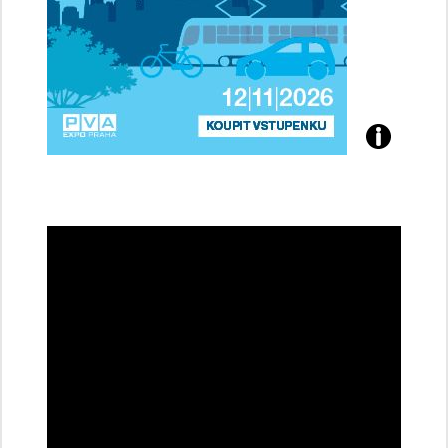
Přijďte
na
konferenci