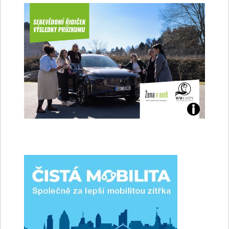
Jaké
jsme
ženy-
řidičky