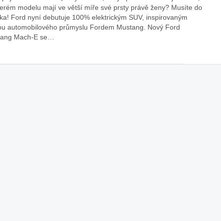
terém modelu mají ve větší míře své prsty právě ženy? Musíte do
áklady správného poutání
Zabavte děti na cestách
ka! Ford nyní debutuje 100% elektrickým SUV, inspirovaným
autosedačky
ou automobilového průmyslu Fordem Mustang. Nový Ford
ang Mach-E se…
překvapivé rady pro bezpečnou
stručně o autosedačkách