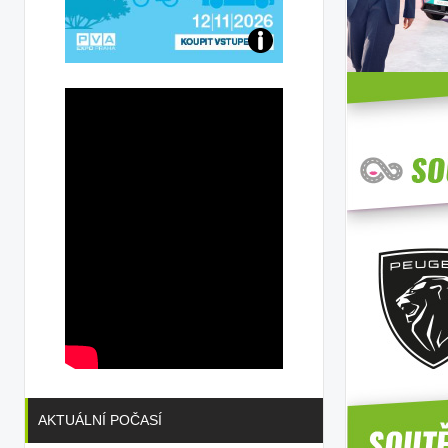
Přijďte
na
konferenci
AKTUÁLNÍ POČASÍ