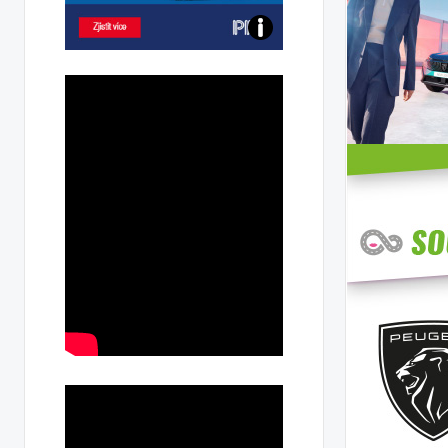
Poznejte
všechny
dobíjecí
stanice
PRE