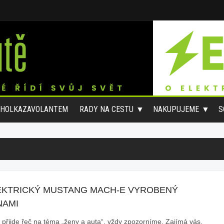
#HOLKAZAVOLANTEM
RADY NA CESTU
NAKUPUJEME
S
EKTRICKÝ MUSTANG MACH-E VYROBENÝ
NAMI
 přijde řeč na téma „ženy a auta“, vždy zpozorníme. Zajímá vás,