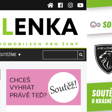
OUTĚŽÍME