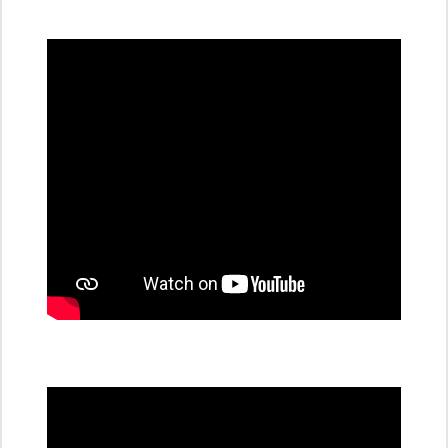
všechny
dobíjecí
stanice
PRE