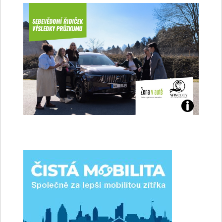
Jaké
jsme
ženy-
řidičky