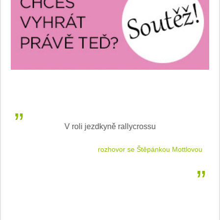
V roli jezdkyně rallycrossu
LEA
 jízdu
rozhovor se Štěpánkou Mottlovou