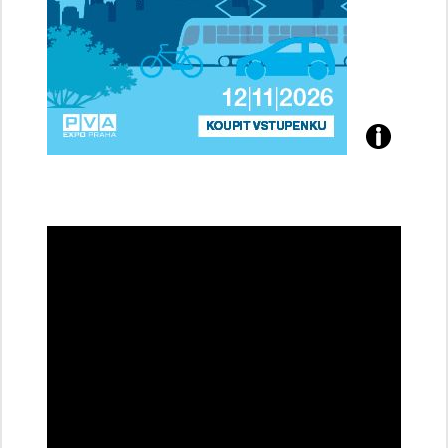
Přijďte
na
konferenci