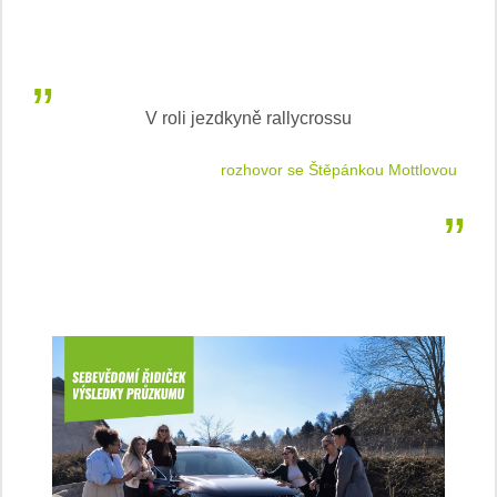
V roli jezdkyně rallycrossu
LEA
 jízdu
rozhovor se Štěpánkou Mottlovou