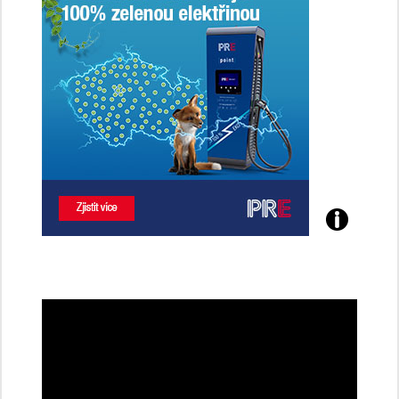
Poznejte
všechny
dobíjecí
stanice
PRE