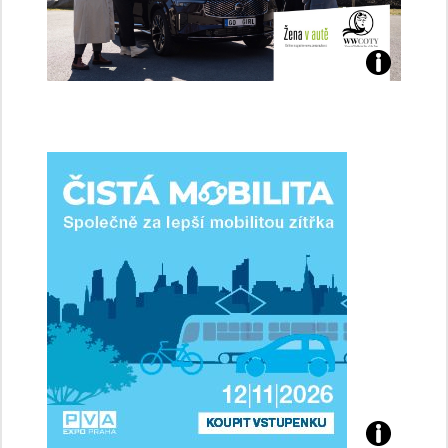
Jaké
jsme
ženy-
řidičky
Přijďte