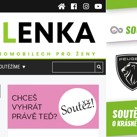
OUTĚŽÍME