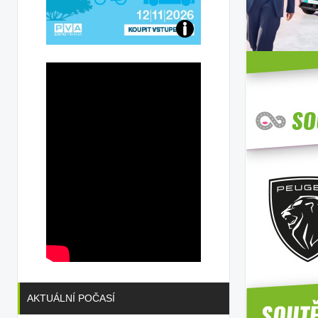
Přijďte
na
konferenci
AKTUÁLNÍ POČASÍ