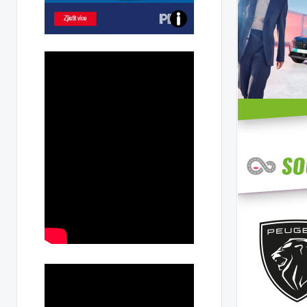
Poznejte
všechny
dobíjecí
stanice
PRE