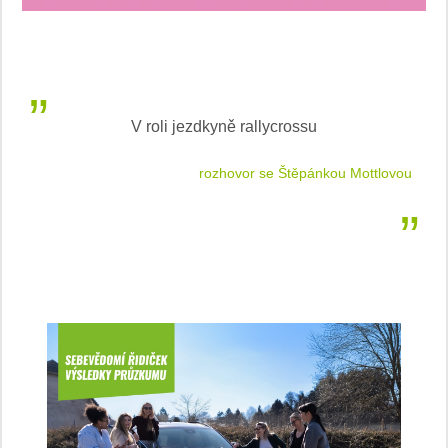
V roli jezdkyně rallycrossu
LEA
 jízdu
rozhovor se Štěpánkou Mottlovou