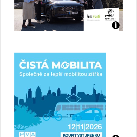
Jaké
jsme
ženy-
řidičky