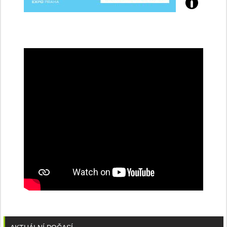
Přijďte
na
konferenci