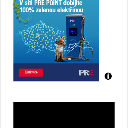
Poznejte
všechny
dobíjecí
stanice