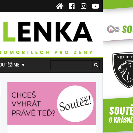
OUTĚŽÍME