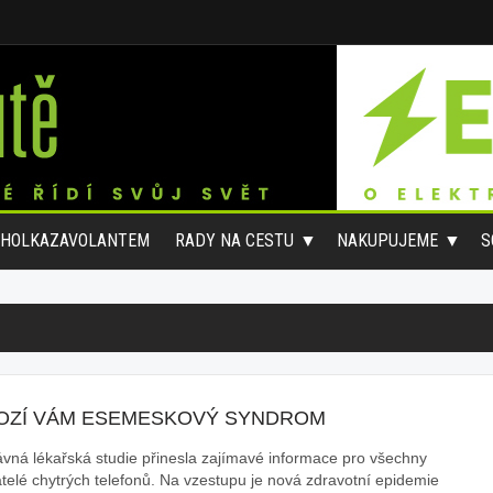
#HOLKAZAVOLANTEM
RADY NA CESTU
NAKUPUJEME
S
OZÍ VÁM ESEMESKOVÝ SYNDROM
vná lékařská studie přinesla zajímavé informace pro všechny
atelé chytrých telefonů. Na vzestupu je nová zdravotní epidemie