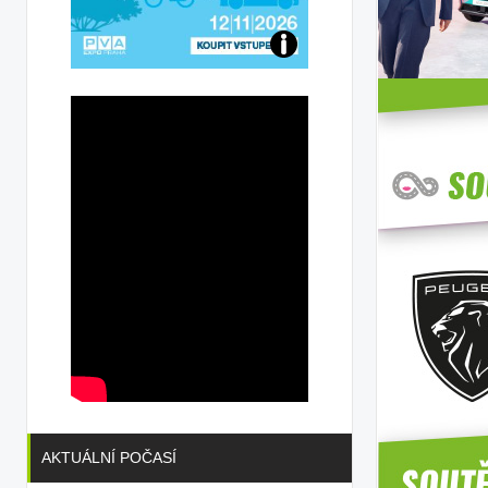
Přijďte
na
konferenci
AKTUÁLNÍ POČASÍ