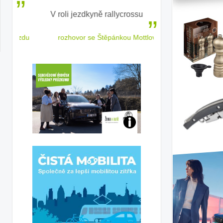
V roli jezdkyně rallycrossu
LEAF od Nissa
ženským a
 jízdu
rozhovor se Štěpánkou Mottlovou
Jaké
jsme
ženy-
řidičky