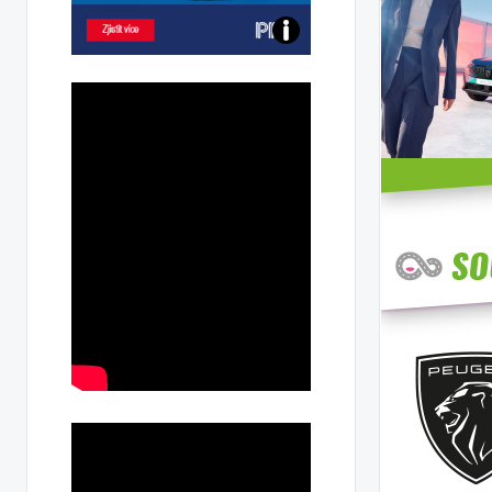
Poznejte
všechny
dobíjecí
stanice
PRE