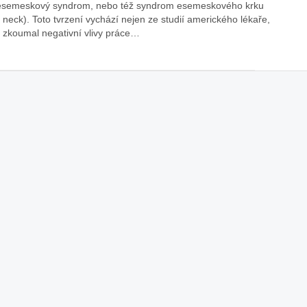
 esemeskový syndrom, nebo též syndrom esemeskového krku
 neck). Toto tvrzení vychází nejen ze studií amerického lékaře,
áklady správného poutání
Zabavte děti na cestách
ý zkoumal negativní vlivy práce…
autosedačky
překvapivé rady pro bezpečnou
stručně o autosedačkách