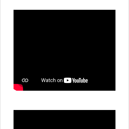
dobíjecí
stanice
PRE