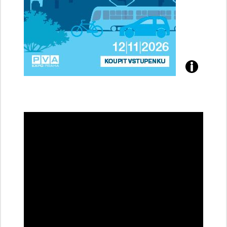
Přijďte
na
konferenci