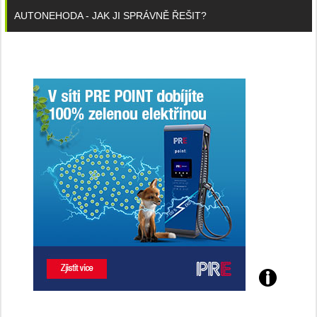
AUTONEHODA - JAK JI SPRÁVNĚ ŘEŠIT?
Poznejte
všechny