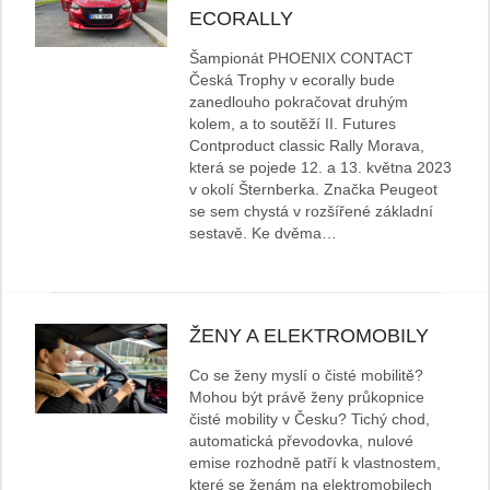
ECORALLY
Šampionát PHOENIX CONTACT
Česká Trophy v ecorally bude
zanedlouho pokračovat druhým
kolem, a to soutěží II. Futures
Contproduct classic Rally Morava,
která se pojede 12. a 13. května 2023
v okolí Šternberka. Značka Peugeot
se sem chystá v rozšířené základní
sestavě. Ke dvěma…
ŽENY A ELEKTROMOBILY
Co se ženy myslí o čisté mobilitě?
Mohou být právě ženy průkopnice
čisté mobility v Česku? Tichý chod,
automatická převodovka, nulové
emise rozhodně patří k vlastnostem,
které se ženám na elektromobilech