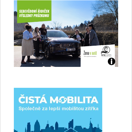
Jaké
jsme
ženy-
řidičky