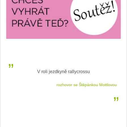
V roli jezdkyně rallycrossu
LEA
 jízdu
rozhovor se Štěpánkou Mottlovou