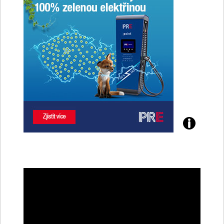
Poznejte
všechny
dobíjecí
stanice
PRE