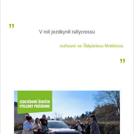
V roli jezdkyně rallycrossu
LEA
 jízdu
rozhovor se Štěpánkou Mottlovou