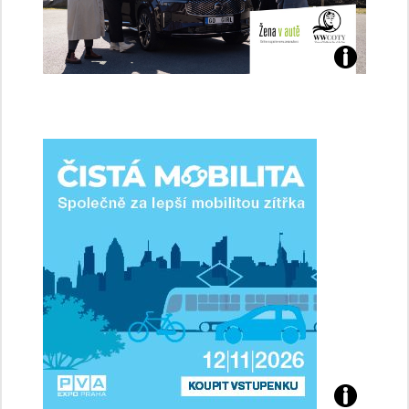
Jaké
jsme
ženy-
řidičky
Přijďte