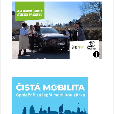
Jaké
jsme
ženy-
řidičky