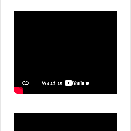
všechny
dobíjecí
stanice
PRE