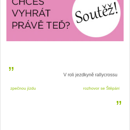
V roli jezdkyně rallycrossu
LEA
 jízdu
rozhovor se Štěpánkou Mottlovou