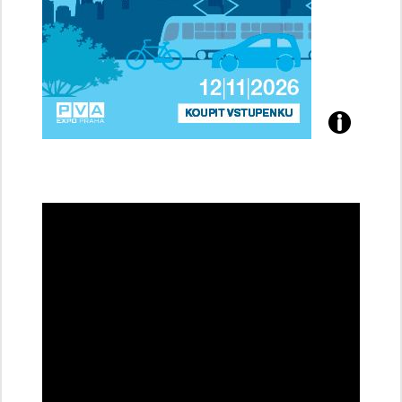
Přijďte
na
konferenci