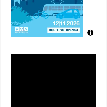
Přijďte
na
konferenci