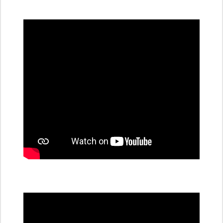
všechny
dobíjecí
stanice
PRE