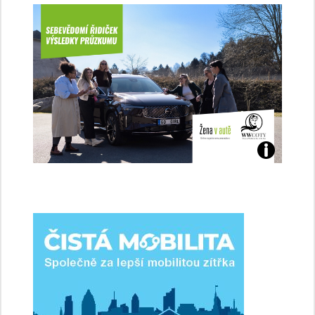
Jaké
jsme
ženy-
řidičky