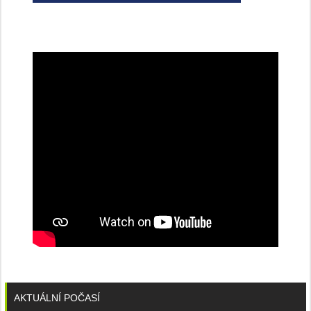
všechny
dobíjecí
stanice
PRE
AKTUÁLNÍ POČASÍ