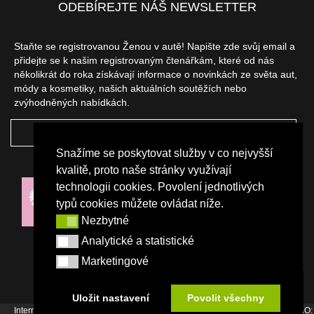
ODEBÍREJTE NÁŠ NEWSLETTER
Staňte se registrovanou Ženou v autě! Napište zde svůj email a
přidejte se k našim registrovaným čtenářkám, které od nás
několikrát do roka získávají informace o novinkách ze světa aut,
módy a kosmetiky, našich aktuálních soutěžích nebo
zvýhodněných nabídkách.
ODEBÍRAT
Snažíme se poskytovat služby v co nejvyšší
NAŠI PARTNEŘI
kvalitě, proto naše stránky využívají
technologii cookies. Povolení jednotlivých
typů cookies můžete ovládat níže.
Nezbytné
Nezbytné
Analytické a statistické
Analytické a statistické
Marketingové
Marketingové
Uložit nastavení
Povolit všechny
Internetový magazín Žena v autě vydává vydavatelství Srdce Evropy s.r.o., IČO: