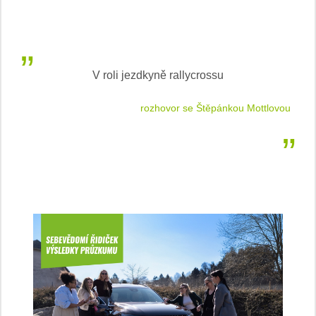
V roli jezdkyně rallycrossu
LEA
 jízdu
rozhovor se Štěpánkou Mottlovou