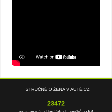
STRUČNĚ O ŽENA V AUTĚ.CZ
23472
registrovaných čtenářek a fanoušků na FB