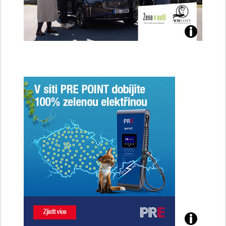
Jaké
jsme
ženy-
řidičky
Poznejte