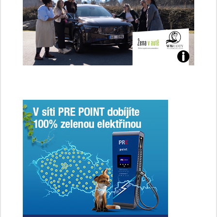
Jaké
jsme
ženy-
řidičky