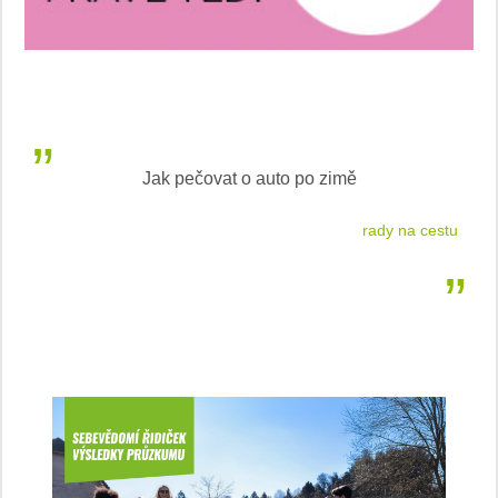
Jak pečovat o auto po zimě
 2026
rady na cestu