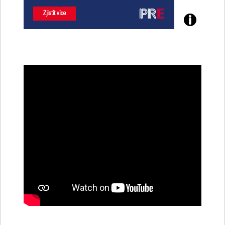
Poznejte
všechny
dobíjecí
stanice
PRE