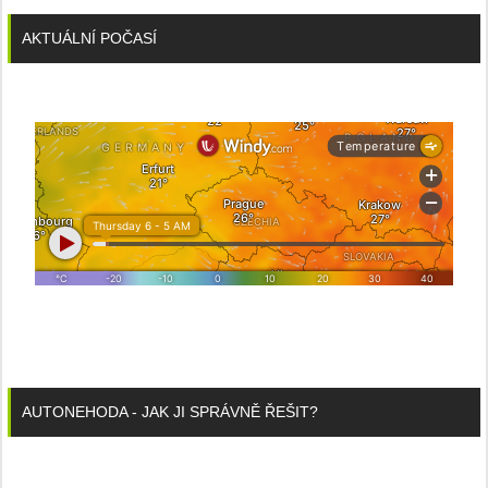
AKTUÁLNÍ POČASÍ
AUTONEHODA - JAK JI SPRÁVNĚ ŘEŠIT?