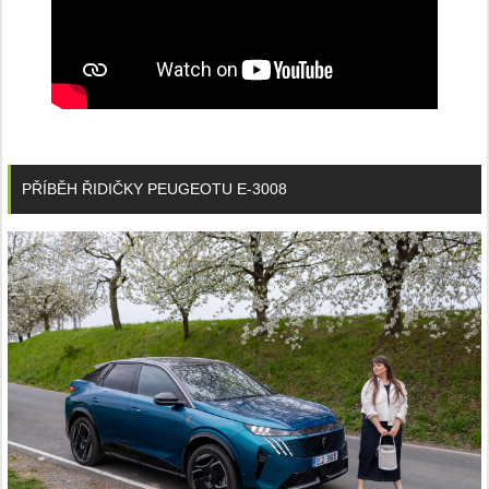
PŘÍBĚH ŘIDIČKY PEUGEOTU E-3008