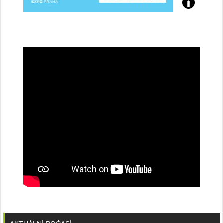
Přijďte
na
konferenci