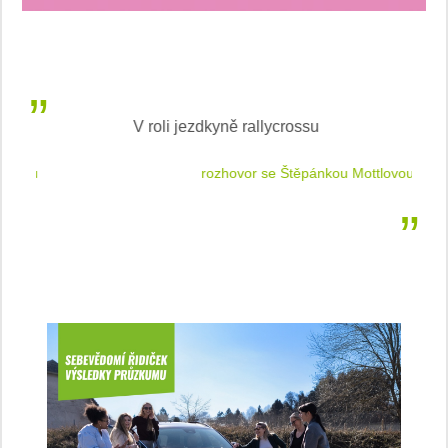
V roli jezdkyně rallycrossu
LEA
 jízdu
rozhovor se Štěpánkou Mottlovou