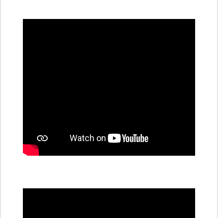
všechny
dobíjecí
stanice
PRE