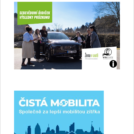
Jaké
jsme
ženy-
řidičky