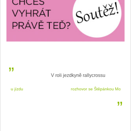
V roli jezdkyně rallycrossu
LEA
 jízdu
rozhovor se Štěpánkou Mottlovou