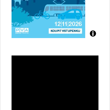
Přijďte
na
konferenci