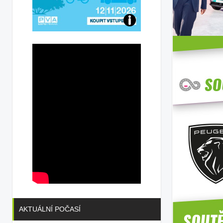
Přijďte
na
konferenci
AKTUÁLNÍ POČASÍ