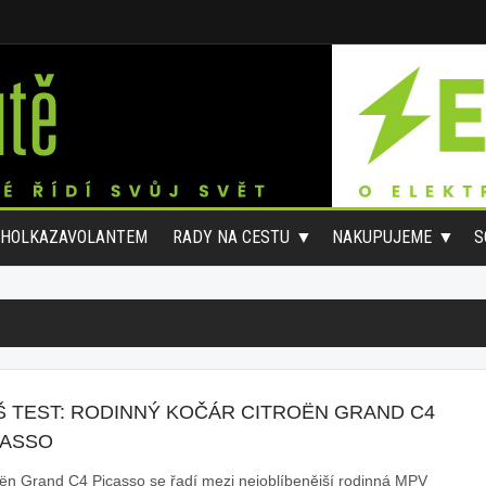
#HOLKAZAVOLANTEM
RADY NA CESTU
NAKUPUJEME
S
Š TEST: RODINNÝ KOČÁR CITROËN GRAND C4
CASSO
oën Grand C4 Picasso se řadí mezi nejoblíbenější rodinná MPV