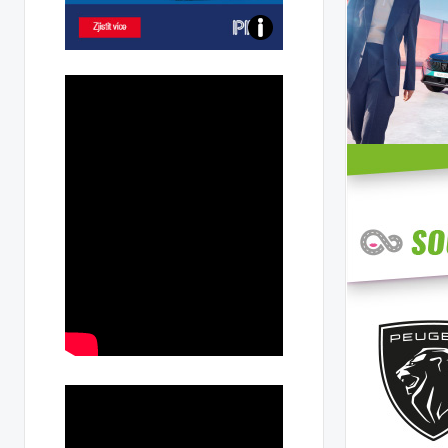
Poznejte
všechny
dobíjecí
stanice
PRE