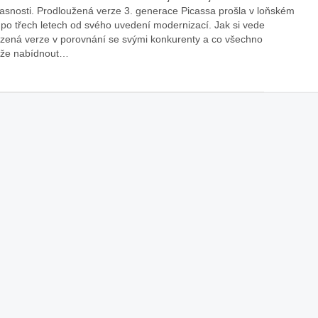
asnosti. Prodloužená verze 3. generace Picassa prošla v loňském
áklady správného poutání
Zabavte děti na cestách
 po třech letech od svého uvedení modernizací. Jak si vede
autosedačky
zená verze v porovnání se svými konkurenty a co všechno
že nabídnout…
překvapivé rady pro bezpečnou
stručně o autosedačkách