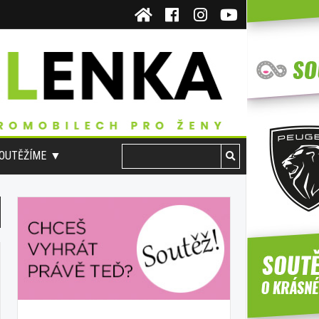
OUTĚŽÍME