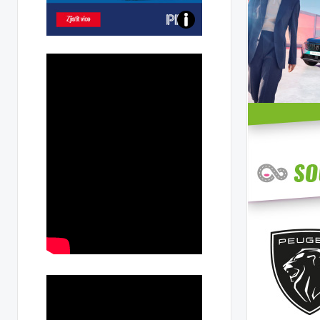
Poznejte
všechny
dobíjecí
stanice
PRE