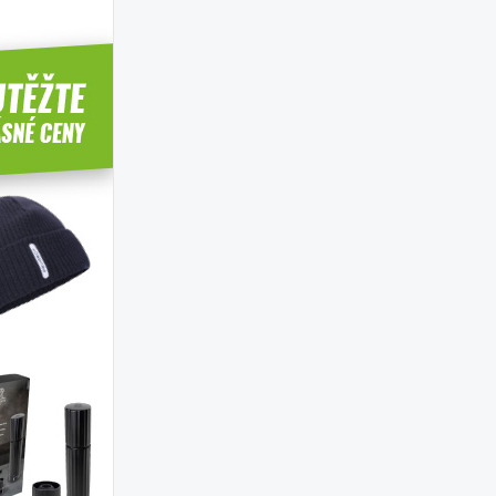
Desatero jízdy autem s dětmi
rady našeho magazínu