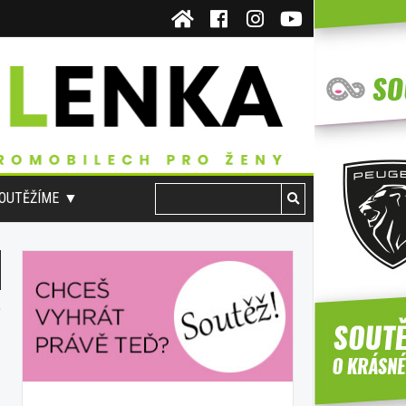
OUTĚŽÍME