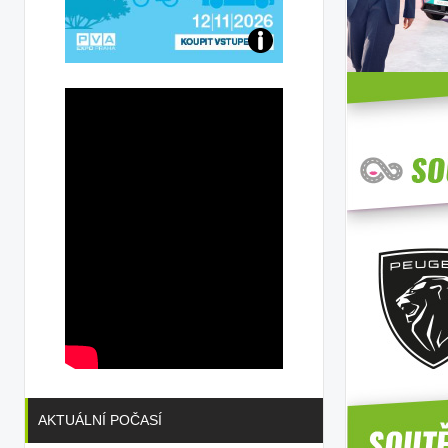
Přijďte
na
konferenci
AKTUÁLNÍ POČASÍ