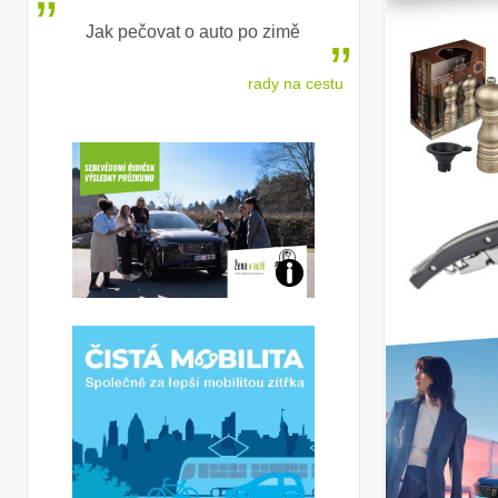
 žen
Jak pečovat o auto po zimě
Češkám se 
e 2026
rady na cestu
nejlepší auto p
Jaké
jsme
ženy-
řidičky