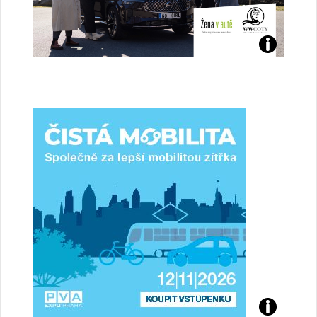
Jaké
jsme
ženy-
řidičky
Přijďte