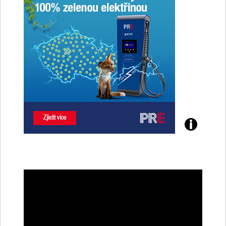
Poznejte
všechny
dobíjecí
stanice
PRE