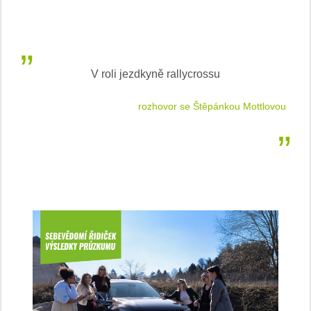
V roli jezdkyně rallycrossu
LEA
 jízdu
rozhovor se Štěpánkou Mottlovou