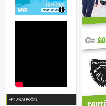
Přijďte
na
konferenci
AKTUÁLNÍ POČASÍ