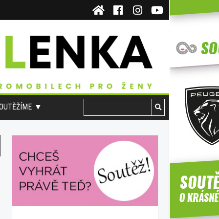
OUTĚŽÍME