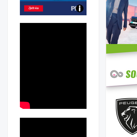
Poznejte
všechny
dobíjecí
stanice
PRE