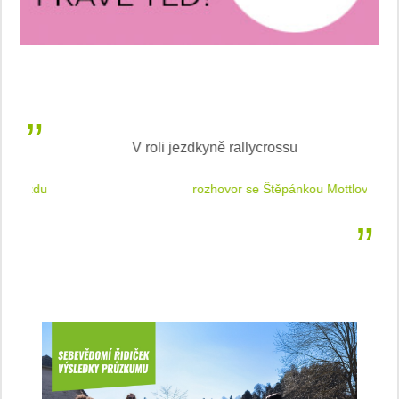
V roli jezdkyně rallycrossu
LEA
 jízdu
rozhovor se Štěpánkou Mottlovou