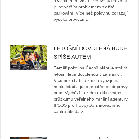
s vlastněním vozu. Pro 69 % Pražanů
je největším problémem složité
parkování. Více než polovinu odrazují
vysoké provozní…
LETOŠNÍ DOVOLENÁ BUDE
SPÍŠE AUTEM
Téměř polovina Čechů plánuje strávit
letošní letní dovolenou v zahraničí.
Více než čtvrtina z nich využije na
místo letadla jako prostředek dopravy
auto. Vychází to z dat exkluzivního
průzkumu veřejného mínění agentury
IPSOS pro HoppyGo z inovačního
centra Škoda X….