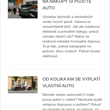
NA NÁKUPY SI PŮJČTE
AUTO
Výzdoba obchodů a obchodních
center hovoří jasně. Vánoce se
nezadržitelně blíží. Jak ale zvládnout
efektivně a pohodlně nákupy, pokud
nemáte vlastní vůz? Nabízí se
možnost městské hromadné dopravy.
Ta je fajn, pokud nakupujete na
jednom, dvou místech. Pokud chcete
oběhnout…
OD KOLIKA KM SE VYPLATÍ
VLASTNÍ AUTO
Nemáte vlastní automobil či máte
pouze jeden v rodině? Nechcete jezdit
veřejnou dopravou a taxíkem? Pokud
se chystáte do práce, na nákupy, za