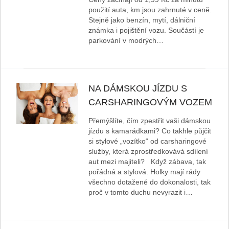
použití auta, km jsou zahrnuté v ceně.
Stejně jako benzín, mytí, dálniční
známka i pojištění vozu. Součástí je
parkování v modrých…
NA DÁMSKOU JÍZDU S
CARSHARINGOVÝM VOZEM
Přemýšlíte, čím zpestřit vaši dámskou
jízdu s kamarádkami? Co takhle půjčit
si stylové „vozítko“ od carsharingové
služby, která zprostředkovává sdílení
aut mezi majiteli? Když zábava, tak
pořádná a stylová. Holky mají rády
všechno dotažené do dokonalosti, tak
proč v tomto duchu nevyrazit i…