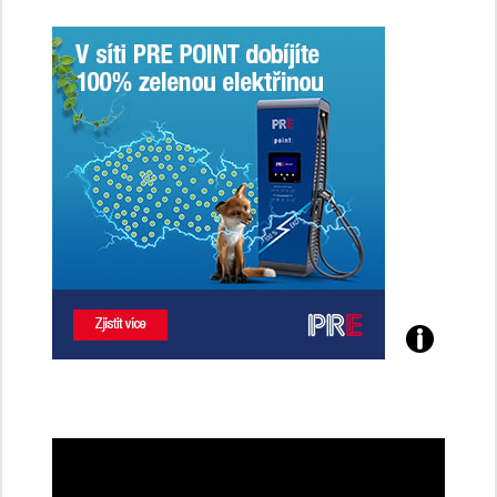
Poznejte
všechny
dobíjecí