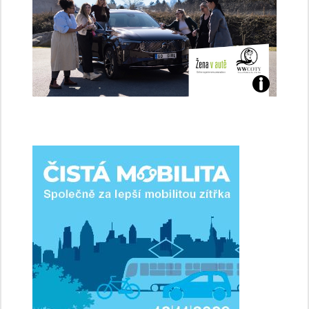
Jaké
jsme
ženy-
řidičky