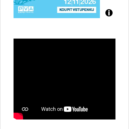
Přijďte
na
konferenci