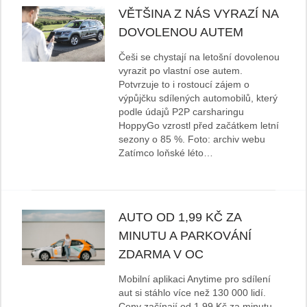
VĚTŠINA Z NÁS VYRAZÍ NA
DOVOLENOU AUTEM
Češi se chystají na letošní dovolenou
vyrazit po vlastní ose autem.
Potvrzuje to i rostoucí zájem o
výpůjčku sdílených automobilů, který
podle údajů P2P carsharingu
HoppyGo vzrostl před začátkem letní
sezony o 85 %. Foto: archiv webu
Zatímco loňské léto…
AUTO OD 1,99 KČ ZA
MINUTU A PARKOVÁNÍ
ZDARMA V OC
Mobilní aplikaci Anytime pro sdílení
aut si stáhlo více než 130 000 lidí.
Ceny začínají od 1,99 Kč za minutu