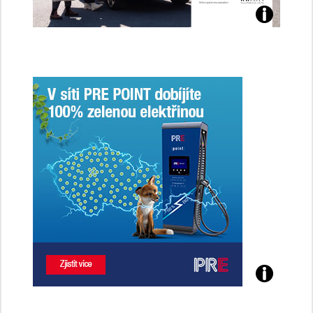
Jaké
jsme
ženy-
řidičky
Poznejte
všechny