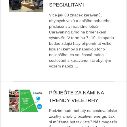
SPECIALITAMI
Více jak 60 značek karavanů,
obytných vozů a dalšího bohatého
příslušenství nabídne letošní
Caravaning Brno na brněnském
výstavišti. V termínu 7.-10. listopadu
budou zdejší haly připomínat velké
luxusní kempy s nabídkou toho
nejlepšího, co současná móda
cestování s karavanem či obytným
vozem nabízí….
PŘIJEĎTE ZA NÁMI NA
TRENDY VELETRHY
Podzim bude bohatý na cestovatelské
zážitky a nabitý pozitivní energií. Jak
si můžeme být tak jisté? Náš magazín