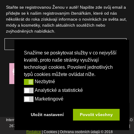
Staňte se registrovanou Ženou v autě! Napište zde svůj email a
přidejte se k našim registrovaným čtenářkám, které od nás
několikrát do roka získávají informace o novinkách ze světa aut,
módy a kosmetiky, našich aktuálních soutěžích nebo
zvýhodněných nabídkách.
ODEBÍRAT
Snažíme se poskytovat služby v co nejvyšší
NAŠI PARTNEŘI
kvalitě, proto naše stránky využívají
technologii cookies. Povolení jednotlivých
typů cookies můžete ovládat níže.
Nezbytné
Nezbytné
Analytické a statistické
Analytické a statistické
Marketingové
Marketingové
Uložit nastavení
Povolit všechny
Internetový magazín Žena v autě vydává vydavatelství Srdce Evropy s.r.o., IČO:
26744007, Bořivojova 17, Praha 3, Tel. : +420 222 726 364 |
Napište nám
|
Redakce
| Cookies | Ochrana osobních údajů © 2018