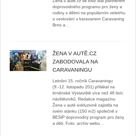
Žena v autě.cz se totiž stal partnerem
doprovodného programu pro ženy a
rodiny s dětmi na populárním veletrhu
o cestování s karavanem Caravaning
Brno a…
ŽENA V AUTĚ.CZ
ZABODOVALA NA
CARAVANINGU
Letošní 15. ročník Caravaningu
(9.-12. listopadu 201) přilákal na
brněnské Výstaviště více než 48 tisíc
návštěvníků. Redakce magazínu
Žena v autě exkluzivně zajistila na
svém stánku (150 m2) společně s
BESIP doprovodný program pro ženy
a děti. Foto: archiv webu…