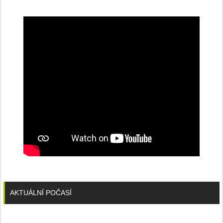
dobíjecí
stanice
PRE
AKTUÁLNÍ POČASÍ