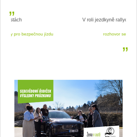
V roli jezdkyně rallycrossu
LEA
 jízdu
rozhovor se Štěpánkou Mottlovou