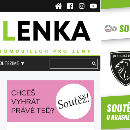
OUTĚŽÍME