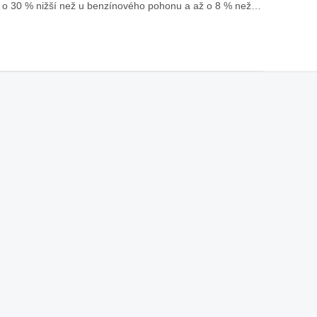
ž o 30 % nižší než u benzínového pohonu a až o 8 % než…
áklady správného poutání
Zabavte děti na cestách
autosedačky
překvapivé rady pro bezpečnou
stručně o autosedačkách