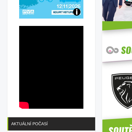
Přijďte
na
konferenci
AKTUÁLNÍ POČASÍ