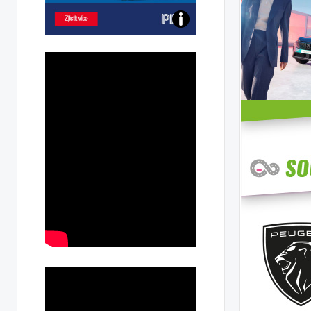
Poznejte
všechny
dobíjecí
stanice
PRE