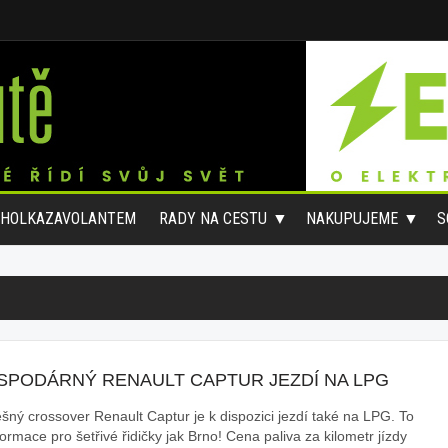
#HOLKAZAVOLANTEM
RADY NA CESTU
NAKUPUJEME
S
SPODÁRNÝ RENAULT CAPTUR JEZDÍ NA LPG
šný crossover Renault Captur je k dispozici jezdí také na LPG. To
formace pro šetřivé řidičky jak Brno! Cena paliva za kilometr jízdy