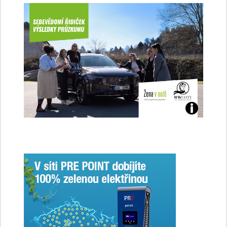
Jaké
jsme
ženy-
řidičky