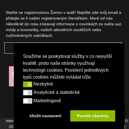
Staňte se registrovanou Ženou v autě! Napište zde svůj email a
přidejte se k našim registrovaným čtenářkám, které od nás
několikrát do roka získávají informace o novinkách ze světa aut,
módy a kosmetiky, našich aktuálních soutěžích nebo
zvýhodněných nabídkách.
ODEBÍRAT
Snažíme se poskytovat služby v co nejvyšší
NAŠI PARTNEŘI
kvalitě, proto naše stránky využívají
technologii cookies. Povolení jednotlivých
typů cookies můžete ovládat níže.
Nezbytné
Nezbytné
Analytické a statistické
Analytické a statistické
Marketingové
Marketingové
Uložit nastavení
Povolit všechny
Internetový magazín Žena v autě vydává vydavatelství Srdce Evropy s.r.o., IČO:
26744007, Bořivojova 17, Praha 3, Tel. : +420 222 726 364 |
Napište nám
|