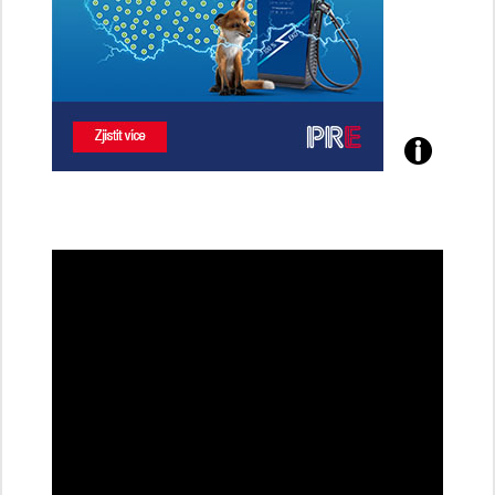
Poznejte
všechny
dobíjecí
stanice
PRE