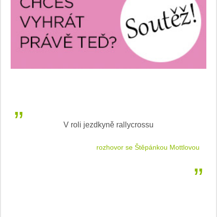
V roli jezdkyně rallycrossu
LEA
 jízdu
rozhovor se Štěpánkou Mottlovou